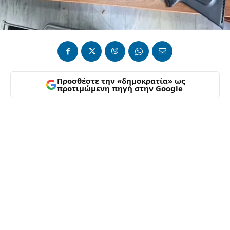
Προσθέστε την «δημοκρατία» ως
προτιμώμενη πηγή στην Google