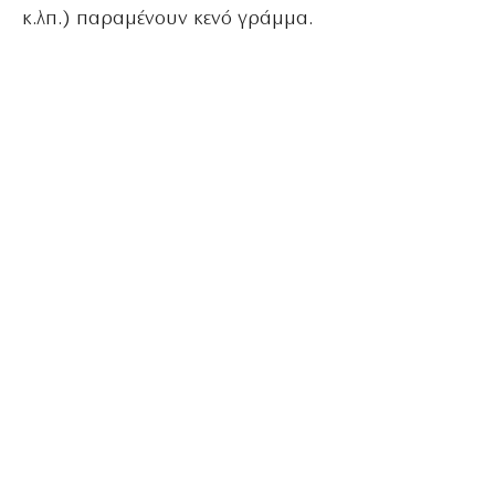
κ.λπ.) παραμένουν κενό γράμμα.