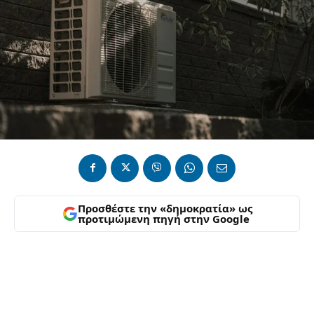
Προσθέστε την «δημοκρατία» ως
προτιμώμενη πηγή στην Google