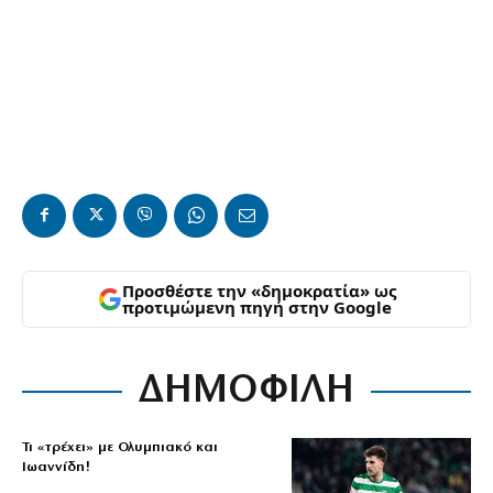
Προσθέστε την «δημοκρατία» ως
προτιμώμενη πηγή στην Google
ΔΗΜΟΦΙΛΗ
Τι «τρέχει» με Ολυμπιακό και
Ιωαννίδη!