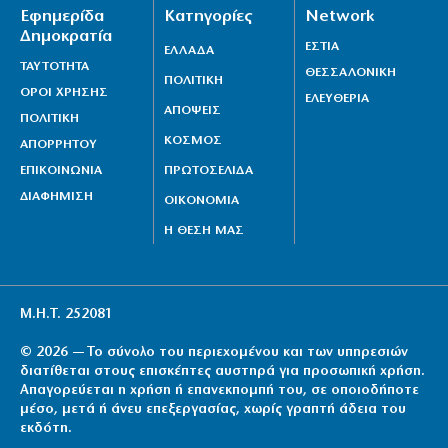
Εφημερίδα
Κατηγορίες
Network
Δημοκρατία
ΕΣΤΙΑ
ΕΛΛΑΔΑ
ΤΑΥΤΟΤΗΤΑ
ΘΕΣΣΑΛΟΝΙΚΗ
ΠΟΛΙΤΙΚΗ
ΟΡΟΙ ΧΡΗΣΗΣ
ΕΛΕΥΘΕΡΙΑ
ΑΠΟΨΕΙΣ
ΠΟΛΙΤΙΚΗ
ΚΟΣΜΟΣ
ΑΠΟΡΡΗΤΟΥ
ΕΠΙΚΟΙΝΩΝΙΑ
ΠΡΩΤΟΣΕΛΙΔΑ
ΔΙΑΦΗΜΙΣΗ
ΟΙΚΟΝΟΜΙΑ
Η ΘΕΣΗ ΜΑΣ
Μ.Η.Τ. 252081
© 2026 — Το σύνολο του περιεχομένου και των υπηρεσιών
διατίθεται στους επισκέπτες αυστηρά για προσωπική χρήση.
Απαγορεύεται η χρήση ή επανεκπομπή του, σε οποιοδήποτε
μέσο, μετά ή άνευ επεξεργασίας, χωρίς γραπτή άδεια του
εκδότη.