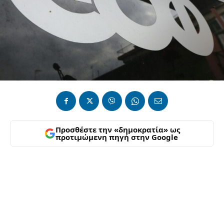
Προσθέστε την «δημοκρατία» ως
προτιμώμενη πηγή στην Google