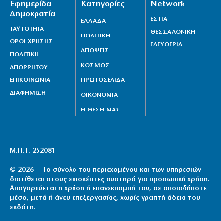
Εφημερίδα
Κατηγορίες
Network
Δημοκρατία
ΕΣΤΙΑ
ΕΛΛΑΔΑ
ΤΑΥΤΟΤΗΤΑ
ΘΕΣΣΑΛΟΝΙΚΗ
ΠΟΛΙΤΙΚΗ
ΟΡΟΙ ΧΡΗΣΗΣ
ΕΛΕΥΘΕΡΙΑ
ΑΠΟΨΕΙΣ
ΠΟΛΙΤΙΚΗ
ΚΟΣΜΟΣ
ΑΠΟΡΡΗΤΟΥ
ΕΠΙΚΟΙΝΩΝΙΑ
ΠΡΩΤΟΣΕΛΙΔΑ
ΔΙΑΦΗΜΙΣΗ
ΟΙΚΟΝΟΜΙΑ
Η ΘΕΣΗ ΜΑΣ
Μ.Η.Τ. 252081
© 2026 — Το σύνολο του περιεχομένου και των υπηρεσιών
διατίθεται στους επισκέπτες αυστηρά για προσωπική χρήση.
Απαγορεύεται η χρήση ή επανεκπομπή του, σε οποιοδήποτε
μέσο, μετά ή άνευ επεξεργασίας, χωρίς γραπτή άδεια του
εκδότη.