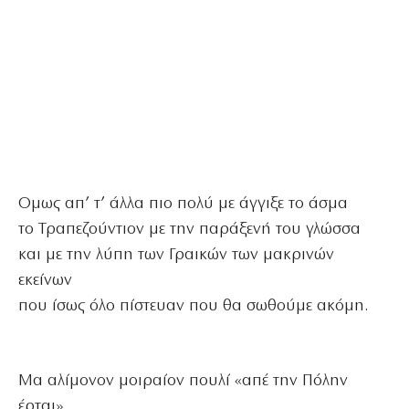
Ομως απ’ τ’ άλλα πιο πολύ με άγγιξε το άσμα
το Τραπεζούντιον με την παράξενή του γλώσσα
και με την λύπη των Γραικών των μακρινών
εκείνων
που ίσως όλο πίστευαν που θα σωθούμε ακόμη.
Μα αλίμονον μοιραίον πουλί «απέ την Πόλην
έρται»