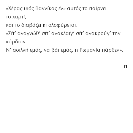
«Χέρας υιός Γιαννίκας έν» αυτός το παίρνει
το χαρτί,
και το διαβάζει κι ολοφύρεται.
«Σίτ’ αναγνώθ’ σίτ’ ανακλαίγ’ σίτ’ ανακρούγ’ την
κάρδιαν.
Ν’ αοιλλή εμάς, να βάι εμάς, η Ρωμανία πάρθεν».
π