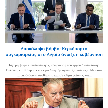
Αποκάλυψη βόμβα: Κερκόπορτα
συγκυριαρχίας στο Αιγαίο άνοιξε η κυβέρνηση
Ισχυρή ψήφο εμπιστοσύνης», «θωράκιση του έργου διασύνδεσης
Ελλάδας και Κύπρου» και «γαλλική σφραγίδα αξιοπιστίας». Με αυτά
τα βαρύγδουπα συνθήματα και σε κλίμα φιέστας και...