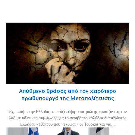
Απύθμενο θράσος από τον χειρότερο
πρωθυπουργό της Μεταπολίτευσης
Έχει κάψει την Ελλάδα, το παίζει όψιμα πατριώτης εμπαίζοντας τον
λαό με κάλπικες συμφωνίες για το περιβόητο καλώδιο διασύνδεσης
Ελλάδας - Κύπρου που «έκοψαν» οι Τούρκοι και για...