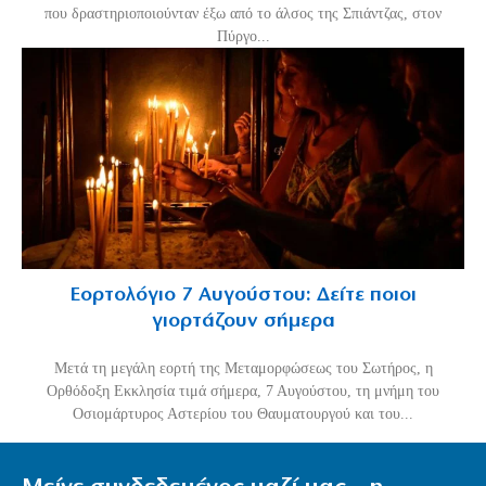
που δραστηριοποιούνταν έξω από το άλσος της Σπιάντζας, στον
Πύργο...
Εορτολόγιο 7 Αυγούστου: Δείτε ποιοι
γιορτάζουν σήμερα
Μετά τη μεγάλη εορτή της Μεταμορφώσεως του Σωτήρος, η
Ορθόδοξη Εκκλησία τιμά σήμερα, 7 Αυγούστου, τη μνήμη του
Οσιομάρτυρος Αστερίου του Θαυματουργού και του...