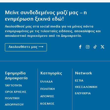
Μαρούσι: Συνελήφθη 35χρονος με ναρκωτικά σε
προαύλιο σχολείου
Μείνε συνδεδεμένος μαζί μας – η
7|08|2026 | 21:50
ενημέρωση ξεκινά εδώ!
«Χαστούκι» ΟΟΣΑ στην κυβέρνηση: Τελευταία η
Ακολούθησέ μας στα social media για να μένεις πάντα
Ελλάδα στο εισόδημα
ενημερωμένος με τις τελευταίες ειδήσεις, αποκαλύψεις και
7|08|2026 | 21:40
αποκλειστικό περιεχόμενο από τη Δημοκρατία.
Πάνω από 1.500 έλεγχοι σε 300 παραλίες – Χαλκιδική:
Ακολουθήστε μας ⟶
Ρεκόρ αυθαιρεσιών!
7|08|2026 | 21:40
Μεταναστευτικό, φωτιές και κυβερνητική διαχείριση
Εφημερίδα
Κατηγορίες
Network
7|08|2026 | 21:30
Δημοκρατία
ΕΣΤΙΑ
ΕΛΛΑΔΑ
Χανιά: Αναστέλλονται τα τακτικά ραντεβού
ΤΑΥΤΟΤΗΤΑ
ΘΕΣΣΑΛΟΝΙΚΗ
αγγειοχειρουργού λόγω κλοπής
ΠΟΛΙΤΙΚΗ
ΟΡΟΙ ΧΡΗΣΗΣ
ΕΛΕΥΘΕΡΙΑ
7|08|2026 | 21:20
ΑΠΟΨΕΙΣ
ΠΟΛΙΤΙΚΗ
ΚΟΣΜΟΣ
ΑΠΟΡΡΗΤΟΥ
Εμφύλιος στις λαϊκές αγορές