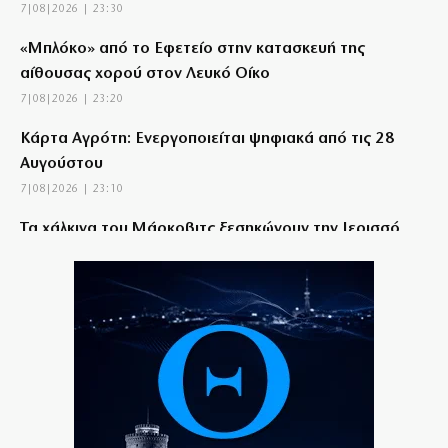
7|08|2026 | 23:30
«Μπλόκο» από το Εφετείο στην κατασκευή της
αίθουσας χορού στον Λευκό Οίκο
7|08|2026 | 23:20
Κάρτα Αγρότη: Ενεργοποιείται ψηφιακά από τις 28
Αυγούστου
7|08|2026 | 23:10
Τα χάλκινα του Μάρκοβιτς ξεσηκώνουν την Ιερισσό
7|08|2026 | 23:00
Σύλληψη τριών ατόμων για εισαγωγή και διακίνηση 18
κιλών SKUNK
7|08|2026 | 22:50
Γιατί η Ευρώπη παραμένει ευάλωτη στο φυσικό αέριο
7|08|2026 | 22:40