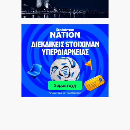
Πτήση Ryanair: Νέα δεδομένα και αγωγές για το
σπασμένο παράθυρο στο αεροπλάνο!
7|08|2026 | 22:35
Ριζοσπαστική «Αντιγόνη» συναντά τον σύγχρονο
χορό στην Επίδαυρο
7|08|2026 | 22:30
Ρομά εμβόλιζε επανειλημμένα σταθμευμένο όχημα
μετά από καβγά (βίντεο)
7|08|2026 | 22:20
CVC: Στο 1,1 δισ. € η τιμή εκκίνησης για 3 νέα
πωλητήρια
7|08|2026 | 22:15
Ολυμπιακός: Έγινε «ερυθρολεύκος» ο γιος του
Ζιοβάνι
7|08|2026 | 22:10