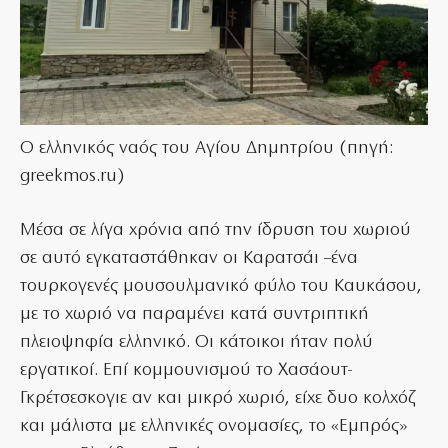
Ο ελληνικός ναός του Αγίου Δημητρίου (πηγή:
greekmos.ru)
Μέσα σε λίγα χρόνια από την ίδρυση του χωριού
σε αυτό εγκαταστάθηκαν οι Καρατσάι –ένα
τουρκογενές μουσουλμανικό φύλο του Καυκάσου,
με το χωριό να παραμένει κατά συντριπτική
πλειοψηφία ελληνικό. Οι κάτοικοι ήταν πολύ
εργατικοί. Επί κομμουνισμού το Χασάουτ-
Γκρέτσεσκογιε αν και μικρό χωριό, είχε δυο κολχόζ
και μάλιστα με ελληνικές ονομασίες, το «Εμπρός»