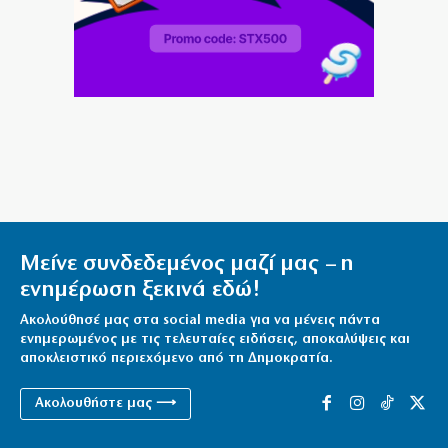
Αποκάλυψη: Οι κρατικές επιδοτήσεις σε μετανάστες
εκτόξευσαν τα ενοίκια στη Θεσσαλονίκη! (βίντεο)
10|08|2026 | 16:10
Πάνω από 52 δισ. € έφτασαν τα χρέη στα
ασφαλιστικά ταμεία
10|08|2026 | 16:00
Σκληρά λόγια από την Χαριλάου Τρικούπη για Τσίπρα
«συμβιβασμένος Μαδούρο»
Μείνε συνδεδεμένος μαζί μας – η
10|08|2026 | 15:57
ενημέρωση ξεκινά εδώ!
Ακολούθησέ μας στα social media για να μένεις πάντα
ενημερωμένος με τις τελευταίες ειδήσεις, αποκαλύψεις και
αποκλειστικό περιεχόμενο από τη Δημοκρατία.
Ακολουθήστε μας ⟶