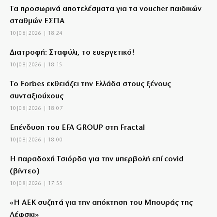
Τα προσωρινά αποτελέσματα για τα voucher παιδικών
σταθμών ΕΣΠΑ
10|08|2026 | 18:24
Διατροφή: Σταφύλι, το ευεργετικό!
10|08|2026 | 18:15
Το Forbes εκθειάζει την Ελλάδα στους ξένους
συνταξιούχους
10|08|2026 | 18:07
Επένδυση του EFA GROUP στη Fractal
10|08|2026 | 18:00
Η παραδοχή Τσιόρδα για την υπερβολή επί covid
(βίντεο)
10|08|2026 | 17:55
«Η ΑΕΚ συζητά για την απόκτηση του Μπουράς της
Λέφσκι»