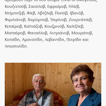
αριθμούν περί τα 600 άτομα. Είναι οι οικογένειες:
Κουζνετσόβ, Σαούλοβ, Εφραίμοβ, Ηλίεβ,
Ντίμπιτζεβ, Φίεβ, Αβτζήεβ, Ποπόβ, Ιβανόβ,
Φιμιλιάνοβ, Χαρύμποβ, Τσιρίνοβ, Ζουρνάτσεβ,
Κετσέροβ, Καϊτιάζοβ, Κουζμινόβ, Χαλτζήεβ,
Ματσάροβ, Φαναήλοβ, Αντριάνοβ, Μουράτοβ,
Κοτσίδη, Αμανατίδη, Λεβαντίδη, Πετρίδη και
Αποστολίδη.