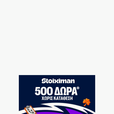
Στον τελικό ο Μίλτος Τεντόγλου για το Ευρωπαϊκό
Πρωτάθλημα Στίβου
10|08|2026 | 16:46
Οι αλιείς» ανοίγουν πανιά» στον τουρισμό
10|08|2026 | 16:45
Στουρνάρας: Νέα πρόσκληση αφελληνισμού των
ελληνικών τραπεζών
10|08|2026 | 16:30
Φωτιά στα Κοττέικα Ηλείας
10|08|2026 | 16:23
Τροχαία Αττικής: 19.764 αλκοτέστ σε μία εβδομάδα
10|08|2026 | 16:15
Ανοιχτή «πληγή» παραμένει η γέφυρα του
Παλαιόπυργου
10|08|2026 | 16:15