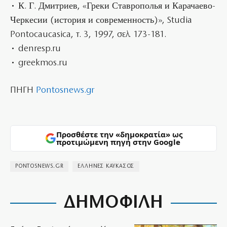
• К. Г. Дмитриев, «Греки Ставрополья и Карачаево-
Черкесии (история и современность)», Studia
Pontocaucasica, τ. 3, 1997, σελ. 173-181.
• denresp.ru
• greekmos.ru
ΠΗΓΗ
Pontosnews.gr
Προσθέστε την «δημοκρατία» ως
προτιμώμενη πηγή στην Google
PONTOSNEWS.GR
ΕΛΛΗΝΕΣ ΚΑΥΚΑΣΟΣ
ΔΗΜΟΦΙΛΗ