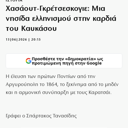
ΙΣΤΟΡΙΑ
Χασάουτ-Γκρέτσεσκογιε: Μια
νησίδα ελληνισμού στην καρδιά
του Καυκάσου
13|06|2026 | 20:15
Προσθέστε την «δημοκρατία» ως
προτιμώμενη πηγή στην Google
H έλευση των πρώτων Ποντίων από την
Αργυρούπολη το 1864, το ξεκίνημα από το μηδέν
και η αρμονική συνύπαρξη με τους Καρατσάι.
Γράφει ο Σπάρτακος Τανασίδης