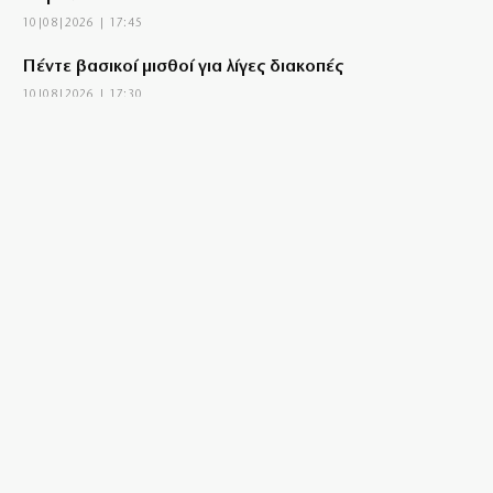
10|08|2026 | 17:45
Πέντε βασικοί μισθοί για λίγες διακοπές
10|08|2026 | 17:30
«Να αλλάξει το θεσμικό πλαίσιο αποζημιώσεων για
βιολογικά προϊόντα»
10|08|2026 | 17:15
Παρουσιάστηκε στην ΑΠΑ ο πιλότος για το
ελικόπτερο στο Σαρακήνικο
10|08|2026 | 17:13
ΔΕΗ: Νέα συμφωνία για έργα ΑΠΕ σε Πολωνία και
Ουγγαρία
10|08|2026 | 17:00
Τώρα θυμήθηκαν την έρευνα για τις ανεμογεννήτριες
10|08|2026 | 16:52