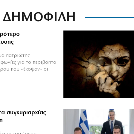
ΔΗΜΟΦΙΛΗ
ιρότερο
ευσης
ιμα πατριώτης
μφωνίες για το περιβόητο
πρου που «έκοψαν» οι
α συγκυριαρχίας
η
άκιση του έργου