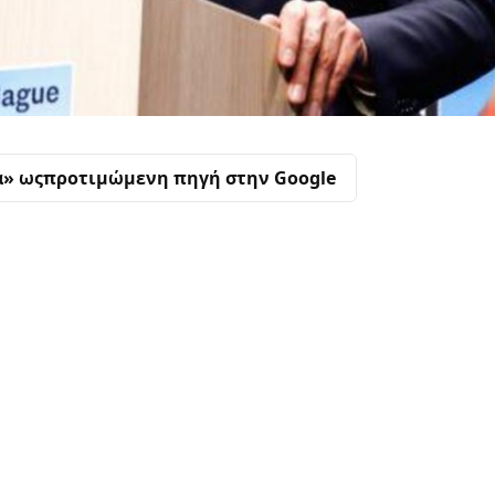
α» ως
προτιμώμενη πηγή στην Google