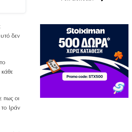
Τα χάλκινα του Μάρκοβιτς
ξεσηκώνουν την Ιερισσό
7|08|2026 | 23:00
ε
ΕΛΛΑΔΑ
αυτό δεν
Σύλληψη τριών ατόμων για εισαγωγή
και διακίνηση 18 κιλών SKUNK
7|08|2026 | 22:50
το
ΟΙΚΟΝΟΜΙΑ
Γιατί η Ευρώπη παραμένει ευάλωτη στο
 κάθε
φυσικό αέριο
7|08|2026 | 22:40
ΕΛΛΑΔΑ
ε πως οι
Πτήση Ryanair: Νέα δεδομένα και
αγωγές για το σπασμένο παράθυρο
το Ιράν
στο αεροπλάνο!
7|08|2026 | 22:35
ΠΟΛΙΤΙΣΜΟΣ