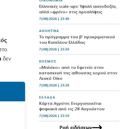
ΟΙΚΟΝΟΜΙΑ
Ελληνικές scale-ups: Υψηλή αισιοδοξία,
αλλά «φρένο» στις προσλήψεις
7|08|2026 | 23:40
ΑΘΛΗΤΙΚΑ
Το πρόγραμμα του β’ προκριματικού
κός
του Κυπέλλου Ελλάδας
στο
7|08|2026 | 23:30
α
δεν
ΚΟΣΜΟΣ
«Μπλόκο» από το Εφετείο στην
κατασκευή της αίθουσας χορού στον
Λευκό Οίκο
7|08|2026 | 23:20
ΕΛΛΑΔΑ
Κάρτα Αγρότη: Ενεργοποιείται
ψηφιακά από τις 28 Αυγούστου
7|08|2026 | 23:10
Ροή ειδήσεων
ΠΟΛΙΤΙΣΜΟΣ