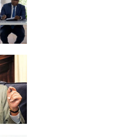
Χανιά: Αναστέλλονται τα τακτικά
ραντεβού αγγειοχειρουργού λόγω
κλοπής
7|08|2026 | 21:20
ΕΛΛΑΔΑ
Εμφύλιος στις λαϊκές αγορές
7|08|2026 | 21:10
ΗΡΕΜΟΛΟΓΙΟ
Ασύστολο… πρωθυπουργικό δούλεμα
πάνω στις στάχτες της Αττικής
7|08|2026 | 21:00
Ο κοριός
… Όταν ο μητσοτακισμός παρέδωσε
την Ελλάδα στους Τούρκους
7|08|2026 | 21:00
ΕΛΛΑΔΑ
Πυρκαγιά στην Αχλαδιά Σητείας