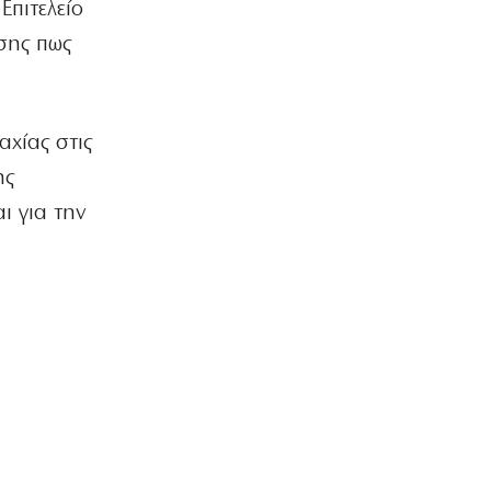
Επιτελείο
Ριζοσπαστική «Αντιγόνη» συναντά τον
σύγχρονο χορό στην Επίδαυρο
σης πως
7|08|2026 | 22:30
ΕΛΛΑΔΑ
Ρομά εμβόλιζε επανειλημμένα
χίας στις
σταθμευμένο όχημα μετά από καβγά
(βίντεο)
ης
7|08|2026 | 22:20
ι για την
ΟΙΚΟΝΟΜΙΑ
CVC: Στο 1,1 δισ. € η τιμή εκκίνησης
για 3 νέα πωλητήρια
7|08|2026 | 22:15
ΑΘΛΗΤΙΚΑ
Ολυμπιακός: Έγινε «ερυθρολεύκος» ο
γιος του Ζιοβάνι
7|08|2026 | 22:10
ΕΛΛΑΔΑ