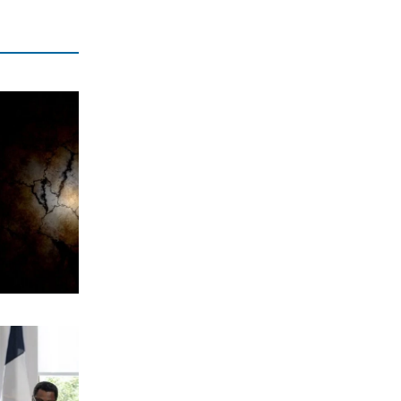
Μαρούσι: Συνελήφθη 35χρονος με
ναρκωτικά σε προαύλιο σχολείου
7|08|2026 | 21:50
ΟΙΚΟΝΟΜΙΑ
«Χαστούκι» ΟΟΣΑ στην κυβέρνηση:
Τελευταία η Ελλάδα στο εισόδημα
7|08|2026 | 21:40
ΕΛΛΑΔΑ
Πάνω από 1.500 έλεγχοι σε 300
παραλίες – Χαλκιδική: Ρεκόρ
αυθαιρεσιών!
7|08|2026 | 21:40
ΠΑΡΑΠΟΛΙΤΙΚΑ
Μεταναστευτικό, φωτιές και
κυβερνητική διαχείριση
7|08|2026 | 21:30
ΕΛΛΑΔΑ