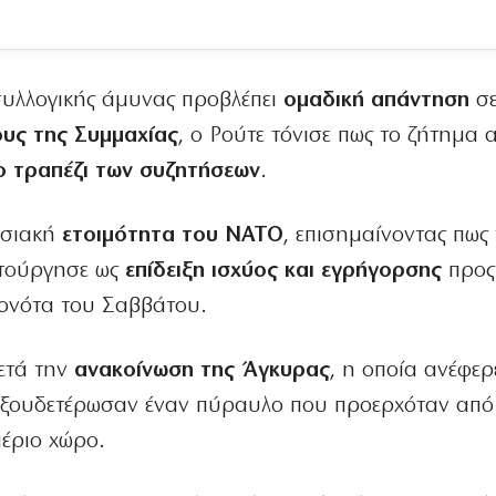
συλλογικής άμυνας προβλέπει
ομαδική απάντηση
σ
ους της Συμμαχίας
, ο Ρούτε τόνισε πως το ζήτημα 
ο τραπέζι των συζητήσεων
.
ρησιακή
ετοιμότητα του ΝΑΤΟ
, επισημαίνοντας πως 
τούργησε ως
επίδειξη ισχύος και εγρήγορσης
προς
γονότα του Σαββάτου.
μετά την
ανακοίνωση της Άγκυρας
, η οποία ανέφερ
ξουδετέρωσαν έναν πύραυλο που προερχόταν από 
αέριο χώρο.