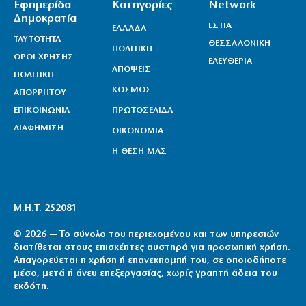
Εφημερίδα
Κατηγορίες
Network
Δημοκρατία
ΕΣΤΙΑ
ΕΛΛΑΔΑ
ΤΑΥΤΟΤΗΤΑ
ΘΕΣΣΑΛΟΝΙΚΗ
ΠΟΛΙΤΙΚΗ
ΟΡΟΙ ΧΡΗΣΗΣ
ΕΛΕΥΘΕΡΙΑ
ΑΠΟΨΕΙΣ
ΠΟΛΙΤΙΚΗ
ΚΟΣΜΟΣ
ΑΠΟΡΡΗΤΟΥ
ΕΠΙΚΟΙΝΩΝΙΑ
ΠΡΩΤΟΣΕΛΙΔΑ
ΔΙΑΦΗΜΙΣΗ
ΟΙΚΟΝΟΜΙΑ
Η ΘΕΣΗ ΜΑΣ
Μ.Η.Τ. 252081
© 2026 — Το σύνολο του περιεχομένου και των υπηρεσιών
διατίθεται στους επισκέπτες αυστηρά για προσωπική χρήση.
Απαγορεύεται η χρήση ή επανεκπομπή του, σε οποιοδήποτε
μέσο, μετά ή άνευ επεξεργασίας, χωρίς γραπτή άδεια του
εκδότη.