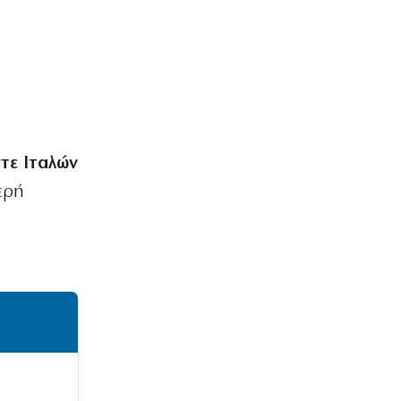
ντε Ιταλών
ερή