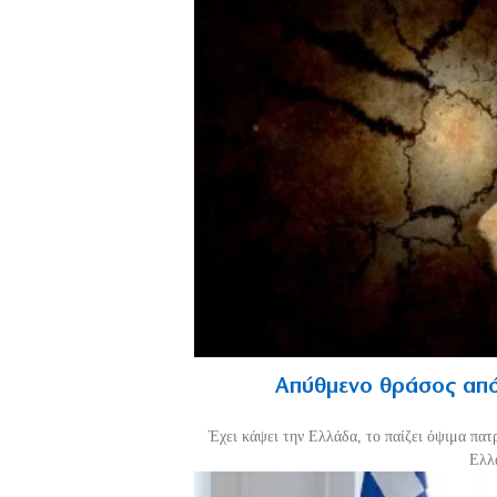
Απύθμενο θράσος από
Έχει κάψει την Ελλάδα, το παίζει όψιμα πατ
Ελλά