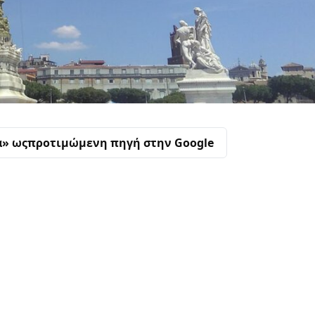
α» ως
προτιμώμενη πηγή στην Google