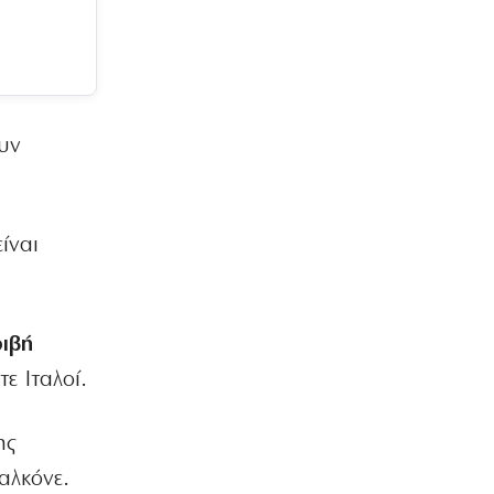
υν
ίναι
ιβή
ε Ιταλοί.
ης
αλκόνε.