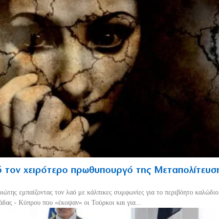
 τον χειρότερο πρωθυπουργό της Μεταπολίτευσ
ριώτης εμπαίζοντας τον λαό με κάλπικες συμφωνίες για το περιβόητο καλώδι
δας - Κύπρου που «έκοψαν» οι Τούρκοι και για...