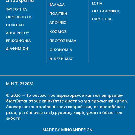
Δημοκρατία
ΕΣΤΙΑ
ΕΛΛΑΔΑ
ΤΑΥΤΟΤΗΤΑ
ΘΕΣΣΑΛΟΝΙΚΗ
ΠΟΛΙΤΙΚΗ
ΟΡΟΙ ΧΡΗΣΗΣ
ΕΛΕΥΘΕΡΙΑ
ΑΠΟΨΕΙΣ
ΠΟΛΙΤΙΚΗ
ΚΟΣΜΟΣ
ΑΠΟΡΡΗΤΟΥ
ΕΠΙΚΟΙΝΩΝΙΑ
ΠΡΩΤΟΣΕΛΙΔΑ
ΔΙΑΦΗΜΙΣΗ
ΟΙΚΟΝΟΜΙΑ
Η ΘΕΣΗ ΜΑΣ
Μ.Η.Τ. 252081
© 2026 — Το σύνολο του περιεχομένου και των υπηρεσιών
διατίθεται στους επισκέπτες αυστηρά για προσωπική χρήση.
Απαγορεύεται η χρήση ή επανεκπομπή του, σε οποιοδήποτε
μέσο, μετά ή άνευ επεξεργασίας, χωρίς γραπτή άδεια του
εκδότη.
MADE BY
MINOANDESIGN