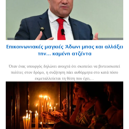
Επικοινωνιακές μαγκιές Άδωνι μπας και αλλάξει
την… καμένη ατζέντα
Όταν ένας υπουργός δηλώνει ανοιχτά ότι σκοπεύει να βιντεοσκοπεί
πολίτες στον δρόμο, η συζήτηση πάει αυθόρμητα στο κατά πόσο
εκμεταλλεύεται τη θέση που έχει,...