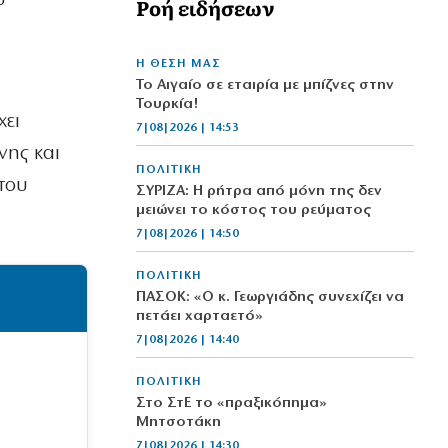
Ροή ειδήσεων
Η ΘΕΣΗ ΜΑΣ
Το Αιγαίο σε εταιρία με μπίζνες στην
Τουρκία!
χει
7|08|2026 | 14:53
νης και
ΠΟΛΙΤΙΚΗ
του
ΣΥΡΙΖΑ: Η ρήτρα από μόνη της δεν
μειώνει το κόστος του ρεύματος
7|08|2026 | 14:50
ΠΟΛΙΤΙΚΗ
ΠΑΣΟΚ: «Ο κ. Γεωργιάδης συνεχίζει να
πετάει χαρταετό»
7|08|2026 | 14:40
ΠΟΛΙΤΙΚΗ
Στο ΣτΕ το «πραξικόπημα»
Μητσοτάκη
7|08|2026 | 14:30