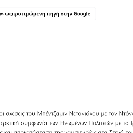
α» ως
προτιμώμενη πηγή στην Google
 οι σχέσεις του Μπέντζαμιν Νετανιάχου με τον Ντόν
ρκτική συμφωνία των Ηνωμένων Πολιτειών με το Ι
 και αποκατάσταση της ναυσιπλοΐας στα Στενά το