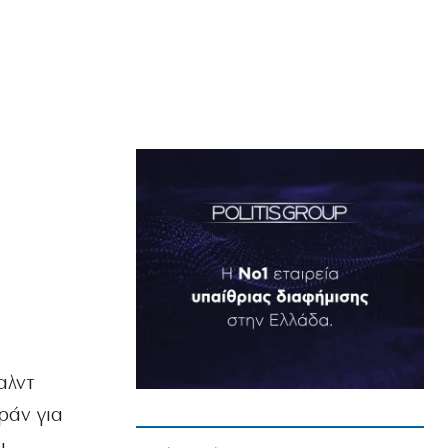
αλντ
ράν για
υ