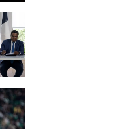
ΠΟΛΙΤΙΚΗ
Η Καρυστιανού μιλά για στοχοποίηση
της «Ελπίδας»
7|08|2026 | 13:30
ΠΟΛΙΤΙΚΗ
Δένδιας: Με το Διεθνές Δίκαιο η
επίλυση των διαφορών
7|08|2026 | 13:00
ΟΙΚΟΝΟΜΙΑ
Έπεσε ο πληθωρισμός, αλλά ενοίκια και
καύσιμα «καίνε» τα νοικοκυριά
7|08|2026 | 12:57
ΚΟΣΜΟΣ
Μαθητής άνοιξε πυρ σε σχολείο της
Ταϊλάνδης: 8 νεκροί
7|08|2026 | 12:48
ΕΛΛΑΔΑ