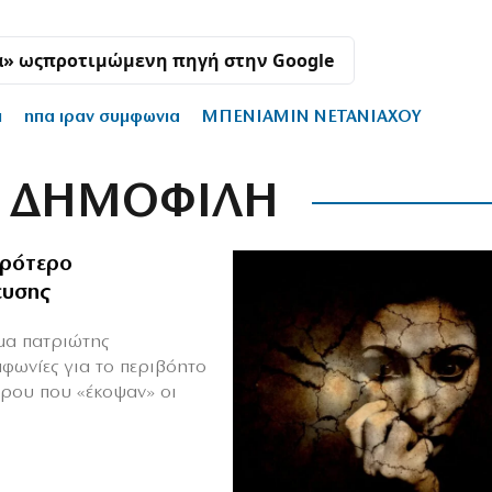
α» ως
προτιμώμενη πηγή στην Google
π
ηπα ιραν συμφωνια
ΜΠΕΝΙΑΜΙΝ ΝΕΤΑΝΙΑΧΟΥ
ΔΗΜΟΦΙΛΗ
ιρότερο
ευσης
ιμα πατριώτης
μφωνίες για το περιβόητο
πρου που «έκοψαν» οι