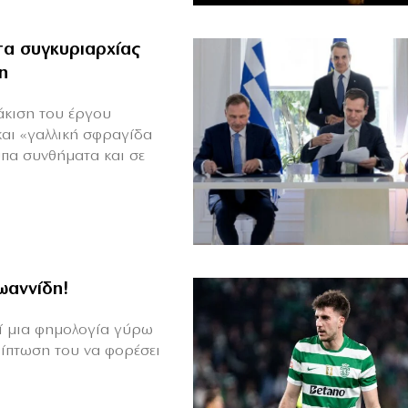
α συγκυριαρχίας
η
άκιση του έργου
και «γαλλική σφραγίδα
υπα συνθήματα και σε
Ιωαννίδη!
θεί μια φημολογία γύρω
ρίπτωση του να φορέσει