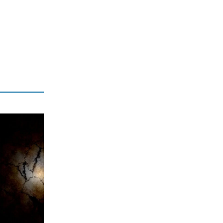
ΠΟΛΙΤΙΚΗ
Μητσοτάκης: Η γλώσσα του σώματος
προδίδει άγχος
7|08|2026 | 14:00
ΚΟΣΜΟΣ
Η Ευρώπη «λιώνει» από τον καύσωνα:
Ρεκόρ θερμοκρασιών κι έκτακτα μέτρα
7|08|2026 | 13:58
ΕΛΛΑΔΑ
Καταγγελίες για 8 βιασμούς στη
Ζάκυνθο από τις 15 Ιουνίου
7|08|2026 | 13:36
ΕΛΛΑΔΑ
Βοιωτία: Αναστέλλεται η λειτουργία
του αιολικού πάρκου μετά τη φωτιά
7|08|2026 | 13:32