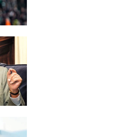
Συνελήφθη στη Γερμανία ο
καταζητούμενος για τη δολοφονία
Ζαμπούνη
7|08|2026 | 12:30
ΠΟΛΙΤΙΚΗ
Πανηγυρίζει για τις… business των
Γάλλων με τους Τούρκους
7|08|2026 | 12:30
ΕΛΛΑΔΑ
Marfin: Προθεσμία για να απολογηθεί
έλαβε η 46χρονη
7|08|2026 | 12:06
ΕΛΛΑΔΑ
Ιός Δυτικού Νείλου: «Η Αττική είναι
στο ”κόκκινο”», λέει ο ΕΟΔΥ
7|08|2026 | 12:05
ΕΛΛΑΔΑ