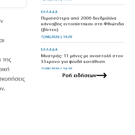
ΕΛΛΑΔΑ
Περισσότερα από 2000 δενδρύλλια
ον
κάνναβης εντοπίστηκαν στη Φθιώτιδα
(βίντεο)
7|08|2026 | 14:20
αι
ΕΛΛΑΔΑ
Μυστράς: 11 μήνες με αναστολή στον
α της
55χρονο για ψευδή κατάθεση
ρική
7|08|2026 | 14:20
Ροή ειδήσεων
σκοπήσεις
ΕΛΛΑΔΑ
ν.
ΕΙΝΑΠ: «Φορτώνουν» εφημερίες στο
Σισμανόγλειο ενώ είναι στα όριά του
7|08|2026 | 14:19
ΑΘΛΗΤΙΚΑ
FIFA: Μεξικό και Αργεντινή στηρίζουν
τον Ινφαντίνο
7|08|2026 | 14:10