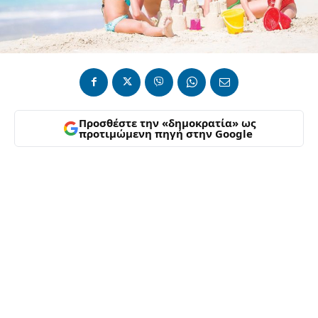
Προσθέστε την «δημοκρατία» ως
προτιμώμενη πηγή στην Google