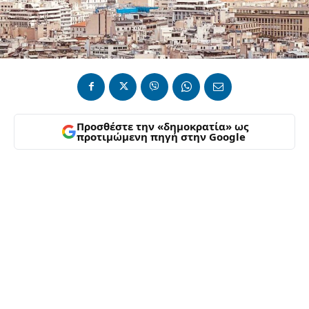
Προσθέστε την «δημοκρατία» ως
προτιμώμενη πηγή στην Google