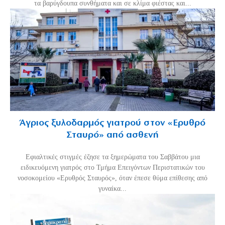
τα βαρύγδουπα συνθήματα και σε κλίμα φιέστας και...
Άγριος ξυλοδαρμός γιατρού στον «Ερυθρό
Σταυρό» από ασθενή
Εφιαλτικές στιγμές έζησε τα ξημερώματα του Σαββάτου μια
ειδικευόμενη γιατρός στο Τμήμα Επειγόντων Περιστατικών του
νοσοκομείου «Ερυθρός Σταυρός», όταν έπεσε θύμα επίθεσης από
γυναίκα...