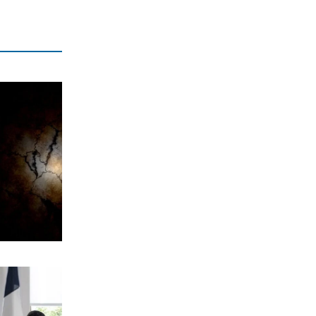
ΚΟΣΜΟΣ
Μακρόν και Μερτς φοβούνται
παρέμβαση Πούτιν στις εκλογές
7|08|2026 | 17:30
ΕΛΛΑΔΑ
Χαλκιδική: Επιχείρηση διάσωσης
49χρονης που τραυματίστηκε στη
Συκιά
7|08|2026 | 17:20
ΑΠΟΨΕΙΣ
Τουρκία–Κούρδοι: Τι κρύβει η
«ιστορική» προσέγγιση Ερντογάν με
το PKK
7|08|2026 | 17:18
ΕΛΛΑΔΑ
Κορυφώνεται η έξοδος των αδειούχων
7|08|2026 | 17:15