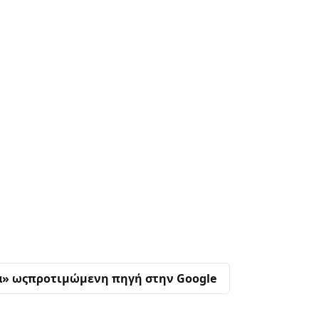
α» ως
προτιμώμενη πηγή στην Google