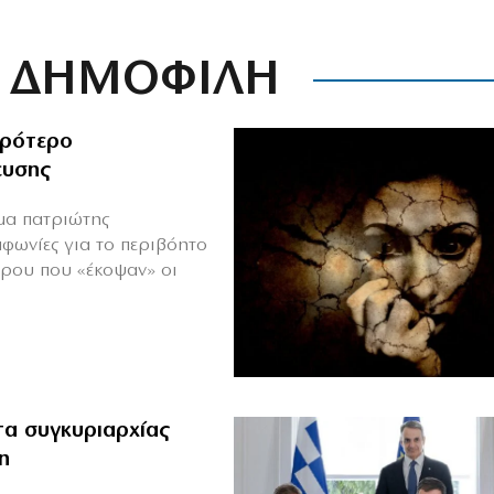
ΔΗΜΟΦΙΛΗ
ιρότερο
ευσης
ιμα πατριώτης
μφωνίες για το περιβόητο
πρου που «έκοψαν» οι
α συγκυριαρχίας
η