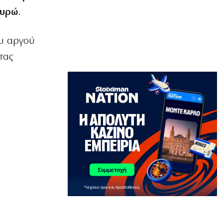
7|08|2026 | 18:45
ευρώ
.
ΑΘΛΗΤΙΚΑ
Ρεάλ Μαδρίτης: Παραμένει «Βασιλιάς»
ου αργού
μέχρι το 2032 ο Βινίσιους
τας
7|08|2026 | 18:38
ΠΟΛΙΤΙΚΗ
Υποκλοπές: Πώς η κυβέρνηση
Μητσοτάκη επιχειρεί να «θάψει» την
υπόθεση με νομικά τερτίπια
7|08|2026 | 18:33
ΕΛΛΑΔΑ
«Βόμβα» για υγεία και φωτιές οι
τοπικές χωματερές
7|08|2026 | 18:30
ΟΙΚΟΝΟΜΙΑ
Ενεργειακή ρήτρα: Το επενδυτικό
σχέδιο του 1,1 δισ. ευρώ έως το 2028