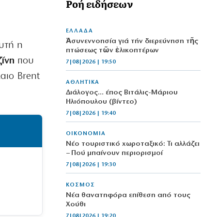
Ροή ειδήσεων
ΕΛΛΑΔΑ
Ἀσυνεννοησία γιά τήν διερεύνηση τῆς
αυτή η
πτώσεως τῶν ἑλικοπτέρων
ζίνη
που
7|08|2026 | 19:50
αιο Brent
ΑΘΛΗΤΙΚΑ
Διάλογος… έπος Βιτάλις-Μάριου
Ηλιόπουλου (βίντεο)
7|08|2026 | 19:40
ΟΙΚΟΝΟΜΙΑ
Νέο τουριστικό χωροταξικό: Τι αλλάζει
– Πού μπαίνουν περιορισμοί
7|08|2026 | 19:30
ΚΟΣΜΟΣ
Νέα θανατηφόρα επίθεση από τους
Χούθι
7|08|2026 | 19:20