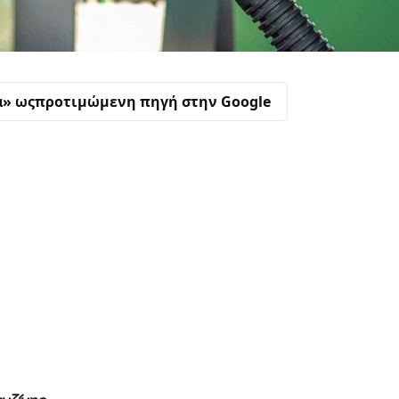
α» ως
προτιμώμενη πηγή στην Google