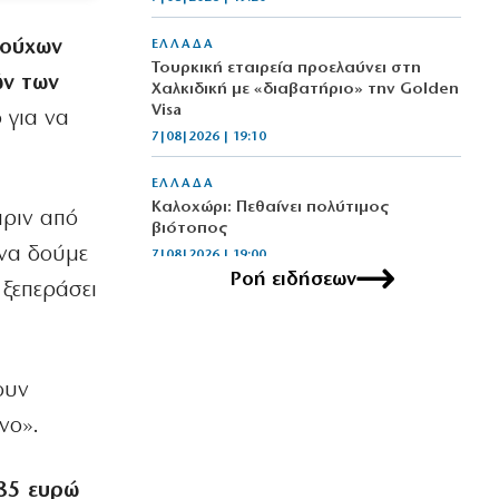
ιούχων
ΕΛΛΑΔΑ
Τουρκική εταιρεία προελαύνει στη
ών των
Χαλκιδική με «διαβατήριο» την Golden
Visa
ο για να
7|08|2026 | 19:10
ΕΛΛΑΔΑ
Καλοχώρι: Πεθαίνει πολύτιμος
πριν από
βιότοπος
 να δούμε
7|08|2026 | 19:00
Ροή ειδήσεων
 ξεπεράσει
ΕΛΛΑΔΑ
Νέο κύμα phishing με ψεύτικα email
του e‑ΕΦΚΑ
7|08|2026 | 18:52
ουν
ΑΠΟΨΕΙΣ
νο».
Άντονι Φάουτσι στη Γερουσία των
ΗΠΑ: Επικαλέστηκε δικαίωμα σιωπής
για τον κορωνοϊό
85 ευρώ