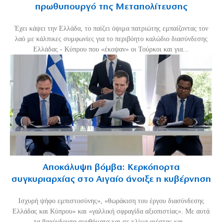
πρωθυπουργό της Μεταπολίτευσης
Έχει κάψει την Ελλάδα, το παίζει όψιμα πατριώτης εμπαίζοντας τον
λαό με κάλπικες συμφωνίες για το περιβόητο καλώδιο διασύνδεσης
Ελλάδας - Κύπρου που «έκοψαν» οι Τούρκοι και για...
Αποκάλυψη βόμβα: Κερκόπορτα
συγκυριαρχίας στο Αιγαίο άνοιξε η κυβέρνηση
Ισχυρή ψήφο εμπιστοσύνης», «θωράκιση του έργου διασύνδεσης
Ελλάδας και Κύπρου» και «γαλλική σφραγίδα αξιοπιστίας». Με αυτά
τα βαρύγδουπα συνθήματα και σε κλίμα φιέστας και...