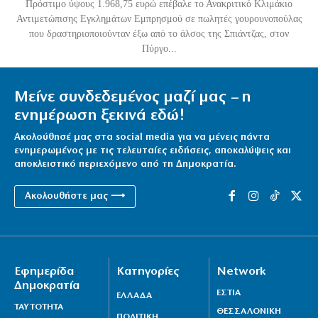
Πρόστιμο ύψους 1.968,75 ευρώ επέβαλε το Ανακριτικό Κλιμάκιο
Αντιμετώπισης Εγκλημάτων Εμπρησμού σε πωλητές γουρουνοπούλας
που δραστηριοποιούνταν έξω από το άλσος της Σπιάντζας, στον
Πύργο...
Μείνε συνδεδεμένος μαζί μας – η
ενημέρωση ξεκινά εδώ!
Ακολούθησέ μας στα social media για να μένεις πάντα
ενημερωμένος με τις τελευταίες ειδήσεις, αποκαλύψεις και
αποκλειστικό περιεχόμενο από τη Δημοκρατία.
Ακολουθήστε μας ⟶
Εφημερίδα
Κατηγορίες
Network
Δημοκρατία
ΕΣΤΙΑ
ΕΛΛΑΔΑ
ΤΑΥΤΟΤΗΤΑ
ΘΕΣΣΑΛΟΝΙΚΗ
ΠΟΛΙΤΙΚΗ