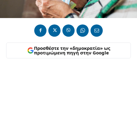
Προσθέστε την «δημοκρατία» ως
προτιμώμενη πηγή στην Google