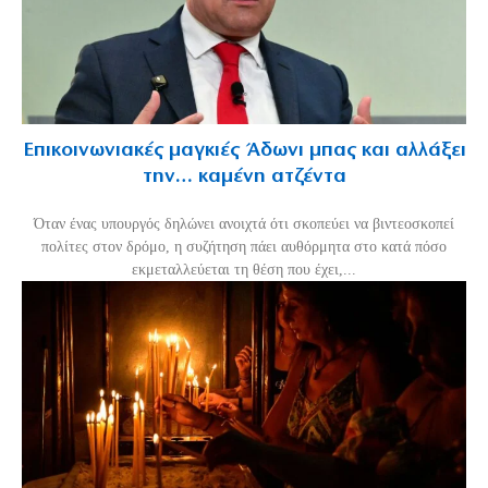
Επικοινωνιακές μαγκιές Άδωνι μπας και αλλάξει
την… καμένη ατζέντα
Όταν ένας υπουργός δηλώνει ανοιχτά ότι σκοπεύει να βιντεοσκοπεί
πολίτες στον δρόμο, η συζήτηση πάει αυθόρμητα στο κατά πόσο
εκμεταλλεύεται τη θέση που έχει,...