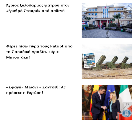
Άγριος ξυλοδαρμός γιατρού στον
«Ερυθρό Σταυρό» από ασθενή
Φέρτε πίσω τώρα τους Patriot από
τη Σαουδική Αραβία, κύριε
Μητσοτάκη!
«Σφαγή» Μελόνι – Σάντσεθ: Ας
πρόσεχε η Ευρώπη!