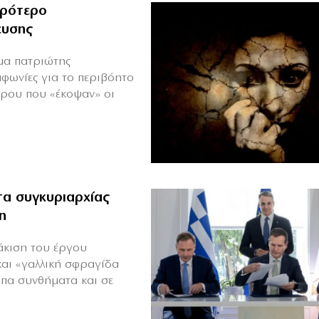
ιρότερο
ευσης
ιμα πατριώτης
μφωνίες για το περιβόητο
πρου που «έκοψαν» οι
α συγκυριαρχίας
η
άκιση του έργου
και «γαλλική σφραγίδα
υπα συνθήματα και σε