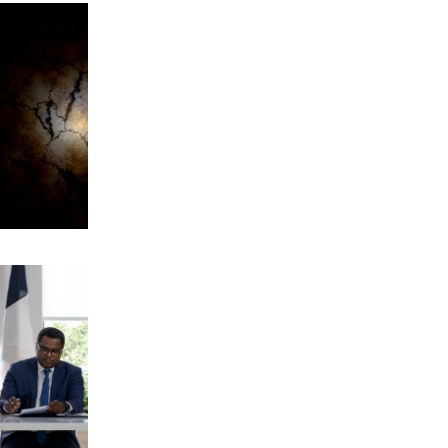
γιος του Ζιοβάνι
7|08|2026 | 22:10
ΕΛΛΑΔΑ
Μαρούσι: Συνελήφθη 35χρονος με
ναρκωτικά σε προαύλιο σχολείου
7|08|2026 | 21:50
ΟΙΚΟΝΟΜΙΑ
«Χαστούκι» ΟΟΣΑ στην κυβέρνηση:
Τελευταία η Ελλάδα στο εισόδημα
7|08|2026 | 21:40
ΕΛΛΑΔΑ
Πάνω από 1.500 έλεγχοι σε 300
παραλίες – Χαλκιδική: Ρεκόρ
αυθαιρεσιών!
7|08|2026 | 21:40
ΠΑΡΑΠΟΛΙΤΙΚΑ
Μεταναστευτικό, φωτιές και