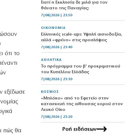
Γιατί η Εκκλησία δε μιλά για τον
.
θάνατο της Παναγίας;
7|08|2026 | 23:50
ΟΙΚΟΝΟΜΙΑ
ρώσουν
Ελληνικές scale-ups: Υψηλή αισιοδοξία,
αλλά «φρένο» στις προσλήψεις
υ
7|08|2026 | 23:40
ι ότι το
ΑΘΛΗΤΙΚΑ
πέναντι
Το πρόγραμμα του β’ προκριματικού
κών
του Κυπέλλου Ελλάδας
7|08|2026 | 23:30
ν εξέδωσε
ΚΟΣΜΟΣ
«Μπλόκο» από το Εφετείο στην
ονομίας
κατασκευή της αίθουσας χορού στον
Λευκό Οίκο
ογικά
7|08|2026 | 23:20
Ροή ειδήσεων
ι πώς θα
ΕΛΛΑΔΑ