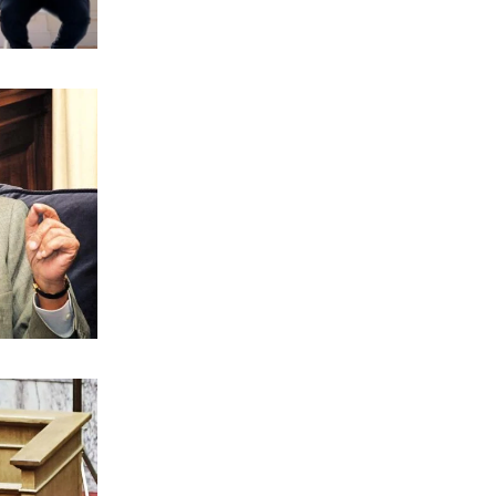
κυβερνητική διαχείριση
7|08|2026 | 21:30
ΕΛΛΑΔΑ
Χανιά: Αναστέλλονται τα τακτικά
ραντεβού αγγειοχειρουργού λόγω
κλοπής
7|08|2026 | 21:20
ΕΛΛΑΔΑ
Εμφύλιος στις λαϊκές αγορές
7|08|2026 | 21:10
ΗΡΕΜΟΛΟΓΙΟ
Ασύστολο… πρωθυπουργικό δούλεμα
πάνω στις στάχτες της Αττικής
7|08|2026 | 21:00
Ο κοριός
… Όταν ο μητσοτακισμός παρέδωσε
την Ελλάδα στους Τούρκους