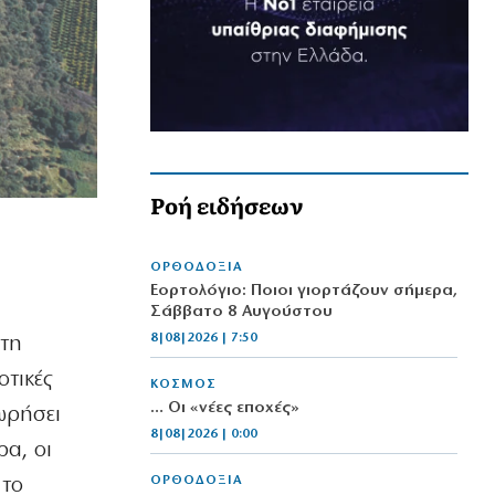
Ροή ειδήσεων
ΟΡΘΟΔΟΞΙΑ
Εορτολόγιο: Ποιοι γιορτάζουν σήμερα,
Σάββατο 8 Αυγούστου
8|08|2026 | 7:50
 τη
τικές
ΚΟΣΜΟΣ
… Οι «νέες εποχές»
ωρήσει
8|08|2026 | 0:00
ρα, οι
ΟΡΘΟΔΟΞΙΑ
 το