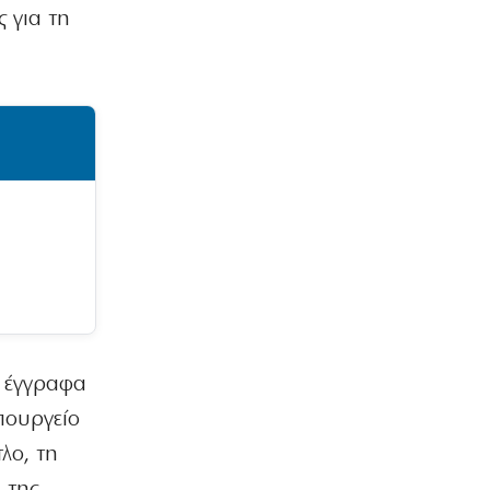
Κάρτα Αγρότη: Ενεργοποιείται
ς για τη
ψηφιακά από τις 28 Αυγούστου
7|08|2026 | 23:10
ΠΟΛΙΤΙΣΜΟΣ
Τα χάλκινα του Μάρκοβιτς
ξεσηκώνουν την Ιερισσό
7|08|2026 | 23:00
ΕΛΛΑΔΑ
Σύλληψη τριών ατόμων για εισαγωγή
και διακίνηση 18 κιλών SKUNK
7|08|2026 | 22:50
ΟΙΚΟΝΟΜΙΑ
Γιατί η Ευρώπη παραμένει ευάλωτη στο
φυσικό αέριο
α έγγραφα
7|08|2026 | 22:40
πουργείο
ΕΛΛΑΔΑ
λο, τη
Πτήση Ryanair: Νέα δεδομένα και
 της
αγωγές για το σπασμένο παράθυρο