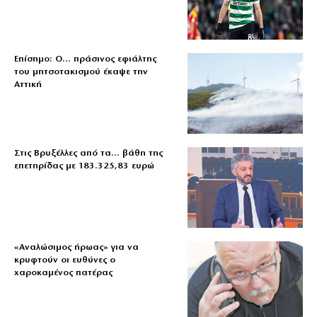
Επίσημο: Ο… πράσινος εφιάλτης
του μητσοτακισμού έκαψε την
Αττική
Στις Βρυξέλλες από τα… βάθη της
επετηρίδας με 183.325,83 ευρώ
«Aναλώσιμος ήρωας» για να
κρυφτούν οι ευθύνες ο
χαροκαμένος πατέρας