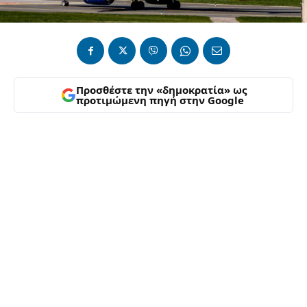
Προσθέστε την «δημοκρατία» ως
προτιμώμενη πηγή στην Google