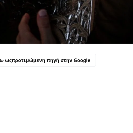
α» ως
προτιμώμενη πηγή στην Google