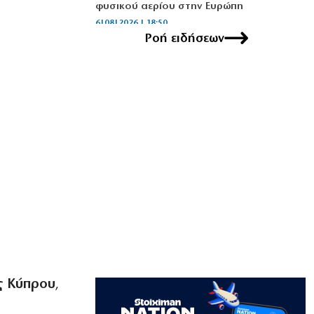
φυσικού αερίου στην Ευρώπη
6|08|2026 | 18:50
Ροή ειδήσεων
ΚΟΣΜΟΣ
Συνεχίζονται οι ισραηλινές επιθέσεις
στο Νότιο Λίβανο
6|08|2026 | 18:40
ΑΠΟΨΕΙΣ
Η Τουρκία ανεβάζει την ένταση στην
Κύπρο
6|08|2026 | 18:30
ΕΛΛΑΔΑ
Απλώνεται το πράσινο, ακριβαίνει η
συντήρησή του
6|08|2026 | 18:20
ΠΟΛΙΤΙΚΗ
ς Κύπρου
,
Μία ακόμα αποχώρηση από το κόμμα
της Μαρίας Καρυστιανού