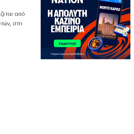
6|08|2026 | 18:10
ζεται από
ΚΟΣΜΟΣ
Sueddeutsche Zeitung: Πυρομαχικά
στών, στη
μετέφερε το ουκρανικό αεροσκάφος
6|08|2026 | 18:05
ΑΠΟΨΕΙΣ
Η Στιβαρότητα της Δεξιάς
6|08|2026 | 18:00
ΠΟΛΙΤΙΚΗ
Διεργασίες στη Λάρισα για τις κινήσεις
Σαμαρά
6|08|2026 | 17:55
ΚΟΣΜΟΣ
Ουκρανία: Νέο πλήγμα σε διυλιστήρια
στο Μπασκορτοστάν και τη
Γιαροσλάβλ
6|08|2026 | 17:50