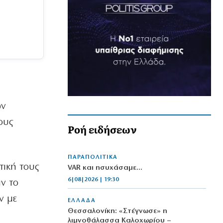
ών
ους
Ροή ειδήσεων
ΠΑΡΑΠΟΛΙΤΙΚΑ
τική τους
VAR και ησυχάσαμε…
6|08|2026 | 19:30
ν το
ν με
ΕΛΛΑΔΑ
Θεσσαλονίκη: «Στέγνωσε» η
λιμνοθάλασσα Καλοχωρίου –