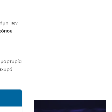
νήμη των
κόπου
η μαρτυρία
ισχυρό