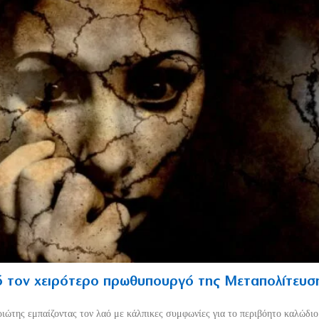
 τον χειρότερο πρωθυπουργό της Μεταπολίτευσ
ριώτης εμπαίζοντας τον λαό με κάλπικες συμφωνίες για το περιβόητο καλώδι