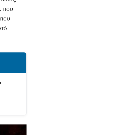
, που
 που
στό
υ