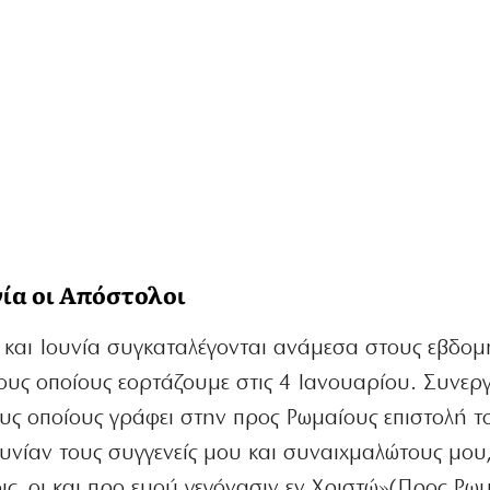
νία οι Απόστολοι
ς και Ιουνία συγκαταλέγονται ανάμεσα στους εβδο
ους οποίους εορτάζουμε στις 4 Ιανουαρίου. Συνε
υς οποίους γράφει στην προς Ρωμαίους επιστολή τ
νίαν τους συγγενείς μου και συναιχμαλώτους μου, 
οις, οι και προ εμού γεγόνασιν εν Χριστώ»(Προς Ρω