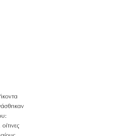
μήκοντα
ργάσθηκαν
ου:
οίτινες
μαίους,