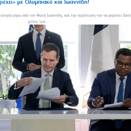
τρέχει» με Ολυμπιακό και Ιωαννίδη!
μολογία γύρω από τον Φώτη Ιωαννίδη, και την περίπτωση του να φορέσει ξανά 
μέλος των...