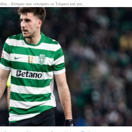
δας - Κύπρου που «έκοψαν» οι Τούρκοι και για...