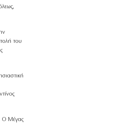
Θάνος Μπίρκος: «Μπορείς να κάνεις
όλεως,
κωμωδία χωρίς να προσβάλλεις»
7|08|2026 | 8:00
MEDIA
ην
Το σημερινό (7/8) αθλητικό
τηλεοπτικό πρόγραμμα
στολή του
7|08|2026 | 8:00
ις
ΕΛΛΑΔΑ
Πυρκαγιά στη Βοιωτία:
Προφυλακίστηκαν οι τρεις
κατηγορούμενοι
ησιαστική
7|08|2026 | 7:47
ΠΟΛΙΤΙΚΗ
ντίνος
Φιέστα Κυριάκου: Τα έλεγε στον
καθρέφτη του… για τα ρουσφέτια!
7|08|2026 | 7:33
. Ο Μέγας
ΠΟΛΙΤΙΚΗ