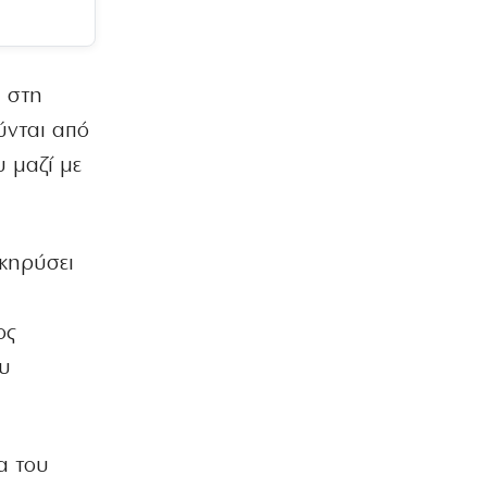
ΑΘΛΗΤΙΚΑ
Εξετάζει Αριάγκα η ΑΕΚ
7|08|2026 | 10:20
ύ στη
ύνται από
ΚΟΣΜΟΣ
Πρόστιμο 567 εκατ. δολαρίων στη
υ μαζί με
Meta για την ασφάλεια των παιδιών
7|08|2026 | 10:18
ΕΛΛΑΔΑ
ακηρύσει
Συγκλονίζουν οι θετοί γονείς του
Αφγανού: «Ήταν σαν γιος μας», λένε
7|08|2026 | 10:13
ος
ου
ΑΘΛΗΤΙΚΑ
Ψάχνει το «8άρι» που θα κάνει τη
διαφορά ο Παναθηναϊκός
7|08|2026 | 9:48
α του
ΕΛΛΑΔΑ