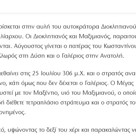
υρίσκεται στην αυλή του αυτοκράτορα Διοκλητιανο
ιλίαρχου. Οι Διοκλητιανός και Μαξιμιανός, παραιτο
ται. Αύγουστος γίνεται ο πατέρας του Κωσταντίνο
Χλωρός στη Δύση και ο Γαλέριος στην Ανατολή.
εθαίνει στις 25 Ιουλίου 306 μ.Χ. και ο στρατός αν
, κάτι όμως που δεν δέχεται ο Γαλέριος. Ο Μέγας
στεί με τον Μαξέντιο, υιό του Μαξιμιανού, ο οποί
δή διέθετε τετραπλάσιο στράτευμα και ο στρατός τ
ονημένος.
ό, υψώνοντας το δεξί του χέρι και παρακαλώντας ν