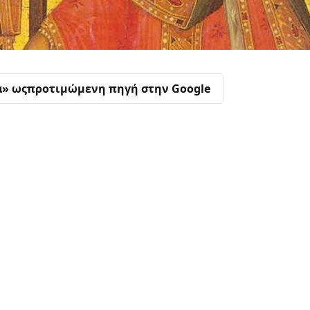
α» ως
προτιμώμενη πηγή στην Google