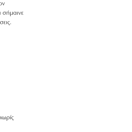
ον
Μητέρα και γιος νεκροί σε τροχαίο
στις Σέρρες
α σήμαινε
7|08|2026 | 9:44
σεις.
ΚΟΣΜΟΣ
Μαθητής άνοιξε πυρ σε σχολείο της
Ταϊλάνδης: 7 νεκροί
7|08|2026 | 9:38
ΑΘΛΗΤΙΚΑ
Ο Ινφαντίνο προσπάθησε να εκποιήσει
εν μία νυκτί τα εμπορικά δικαιώματα
του Μουντιάλ
7|08|2026 | 9:31
ΕΛΛΑΔΑ
Νεκρός οδηγός λεωφορείου στο Αίγιο
– Υπέστη ανακοπή στο τιμόνι
χωρίς
7|08|2026 | 9:12
ΑΠΟΨΕΙΣ