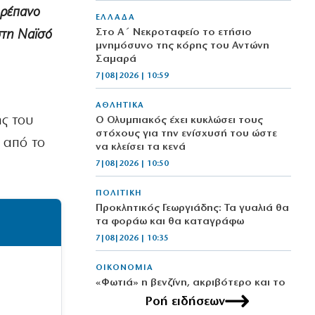
Δρέπανο
ΕΛΛΑΔΑ
Στο Α΄ Νεκροταφείο το ετήσιο
στη Ναϊσό
μνημόσυνο της κόρης του Αντώνη
Σαμαρά
7|08|2026 | 10:59
ΑΘΛΗΤΙΚΑ
ής του
Ο Ολυμπιακός έχει κυκλώσει τους
στόχους για την ενίσχυσή του ώστε
 από το
να κλείσει τα κενά
7|08|2026 | 10:50
ΠΟΛΙΤΙΚΗ
Προκλητικός Γεωργιάδης: Τα γυαλιά θα
τα φοράω και θα καταγράφω
7|08|2026 | 10:35
ΟΙΚΟΝΟΜΙΑ
«Φωτιά» η βενζίνη, ακριβότερο και το
diesel: Οι νέες τιμές ανά περιοχή
Ροή ειδήσεων
7|08|2026 | 10:33