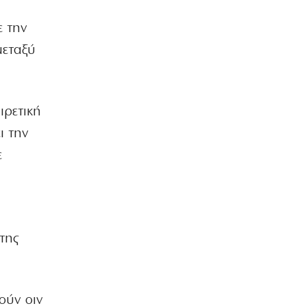
Η πρόκριση είναι υποχρέωση στον
Παναθηναϊκό
ε την
7|08|2026 | 9:00
μεταξύ
ΕΛΛΑΔΑ
Τουρισμός για Όλους: Ποιοι κάνουν
σήμερα αίτηση
ιρετική
7|08|2026 | 8:53
ι την
ΕΛΛΑΔΑ
Στο Αυτόφωρο ο 55χρονος που
ε
έκρυβε τη σορό του πατέρα του σε
καταψύκτη
7|08|2026 | 8:31
ΕΛΛΑΔΑ
της
Υπόθεση Marfin: Σήμερα η κρίσιμη
απολογία της 46χρονης
7|08|2026 | 8:09
ΠΟΛΙΤΙΣΜΟΣ
ούν οιν