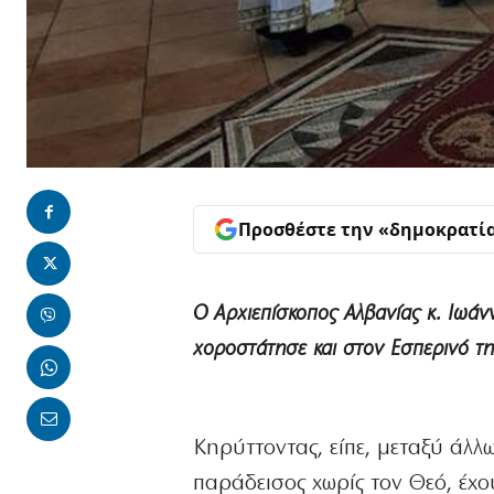
Προσθέστε την «δημοκρατί
Ο Αρχιεπίσκοπος Αλβανίας κ. Ιωά
χοροστάτησε και στον Εσπερινό της
Κηρύττοντας, είπε, μεταξύ άλλω
παράδεισος χωρίς τον Θεό, έχ