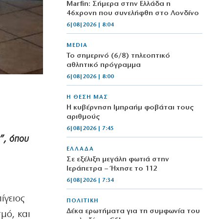
Marfin: Σήμερα στην Ελλάδα η
46χρονη που συνελήφθη στο Λονδίνο
6|08|2026 | 8:04
MEDIA
Το σημερινό (6/8) τηλεοπτικό
αθλητικό πρόγραμμα
6|08|2026 | 8:00
Η ΘΕΣΗ ΜΑΣ
Η κυβέρνηση Ιμπραήμ φοβάται τους
αριθμούς
6|08|2026 | 7:45
”, όπου
ΕΛΛΑΔΑ
Σε εξέλιξη μεγάλη φωτιά στην
Ιεράπετρα – Ήχησε το 112
6|08|2026 | 7:34
ίγειος
ΠΟΛΙΤΙΚΗ
Δέκα ερωτήματα για τη συμφωνία του
μό, και