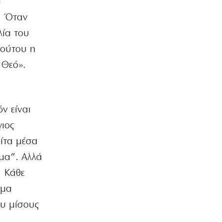
ι
ΚΟΣΜΟΣ
. Όταν
Βραζιλία: Ευχάριστη… εισβολή από
λία του
Καπιμπάρα σε νομοθετικό μέγαρο
6|08|2026 | 0:00
τούτου η
 Θεό».
ΕΛΛΑΔΑ
Ζαλίζουν οι τιμές πετρελαίου στα
βενζινάδικα της Θεσσαλονίκης!
ν
5|08|2026 | 23:57
ν είναι
ΚΟΣΜΟΣ
γιος
Γιγαντιαίο παγόβουνο τουμπάρει μέσα
στον ωκεανό (βίντεο)
οίτα μέσα
5|08|2026 | 23:50
ύμα”. Αλλά
ΕΛΛΑΔΑ
; Κάθε
Λίμνη Πλαστήρα: Υπαίθριο μουσείο
ύμα
τέχνης σε 90 στρέμματα
5|08|2026 | 23:40
ου μίσους