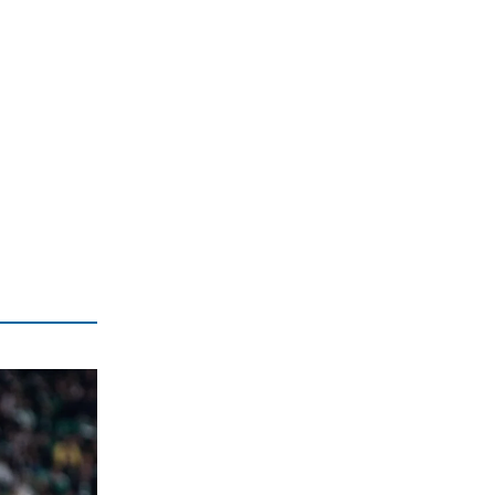
5|08|2026 | 22:30
ΚΟΣΜΟΣ
Νέα επίθεση των Χούθι σε
σαουδαραβικό δεξαμενόπλοιο
5|08|2026 | 22:25
ΕΛΛΑΔΑ
Αυτόφωρο για γνωστό τράπερ – Με
182 χλμ/ώρα στην ΠΑΘΕ, τι ισχυρίζεται
5|08|2026 | 22:20
Η ΘΕΣΗ ΜΑΣ
Μαζικές «ελληνοποιήσεις», ταχύς
αφελληνισμός
5|08|2026 | 22:15
ΠΟΛΙΤΙΚΗ
Μπελέρης: Πρόταση για νέο
ευρωπαϊκό ταμείο
5|08|2026 | 22:10