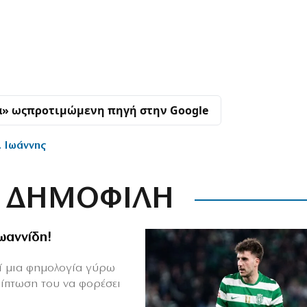
α» ως
προτιμώμενη πηγή στην Google
. Ιωάννης
ΔΗΜΟΦΙΛΗ
Ιωαννίδη!
θεί μια φημολογία γύρω
ρίπτωση του να φορέσει