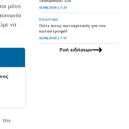
«καλωδίου» GSI
ται μόνο
6|08|2026 | 7:25
κοινωνία
ΠΟΛΙΤΙΚΗ
ούμε να
Ούτε ίχνος αυτοκριτικής για την
καταστροφή!
6|08|2026 | 7:15
Ροή ειδήσεων
ΠΟΛΙΤΙΣΜΟΣ
Μια νέα «Αντιγόνη» στην Επίδαυρο
6|08|2026 | 7:10
ΕΛΛΑΔΑ
ένος
Καύσωνας και ισχυροί άνεμοι σήμερα:
Red Code για Αττική και Εύβοια
6|08|2026 | 7:02
ΟΡΘΟΔΟΞΙΑ
Εορτολόγιο 6 Αυγούστου: Δείτε ποιοι
γιορτάζουν σήμερα
, την
6|08|2026 | 6:45