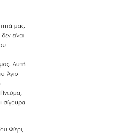
ΟΙΚΟΝΟΜΙΑ
Τα funds υπονομεύουν την απόφαση
του Αρείου Πάγου για τους τόκους!
5|08|2026 | 23:30
ότητά μας.
ΑΘΛΗΤΙΚΑ
 δεν είναι
Έκανε… δύσκολη τη ζωή του ο
Παναθηναϊκός!
που
5|08|2026 | 23:24
μας. Αυτή
ΕΛΛΑΔΑ
Επιστολή ΤΕΕ προς ΓΑΙΟΣΕ για τον
το Άγιο
Σιδηροδρομικό Σταθμό Λάρισας
ή
5|08|2026 | 23:20
 Πνεύμα,
ΚΟΣΜΟΣ
αι σίγουρα
Τουρκία: Κατατέθηκε ν/σ για
τερματισμό της σύγκρουσης με τους
Κούρδους
5|08|2026 | 23:10
ου Φίερι,
ΟΙΚΟΝΟΜΙΑ