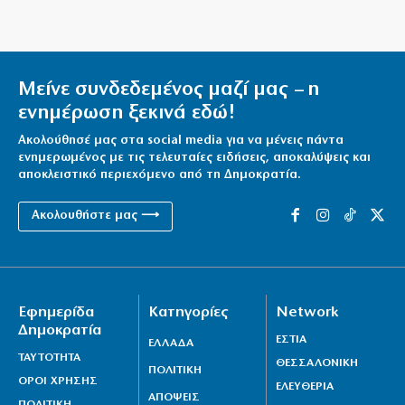
Νοημοσύνη
6|08|2026 | 22:00
Έρχεται ο Σαββίδης και φέρνει… «μπαμ» στον ΠΑΟΚ!
Μείνε συνδεδεμένος μαζί μας – η
6|08|2026 | 21:55
ενημέρωση ξεκινά εδώ!
Reuters: Ανησυχία στις ΗΠΑ για αστάθεια στη Μέση
Ακολούθησέ μας στα social media για να μένεις πάντα
Ανατολή
ενημερωμένος με τις τελευταίες ειδήσεις, αποκαλύψεις και
6|08|2026 | 21:50
αποκλειστικό περιεχόμενο από τη Δημοκρατία.
Επτά μήνες ανενεργά τα νέα αεροπλάνα της
Ακολουθήστε μας ⟶
Πυροσβεστικής
6|08|2026 | 21:40
Ιταλία όπως… Μυστράς: 50χρονος έπαιρνε τη
Εφημερίδα
Κατηγορίες
Network
σύνταξη της νεκρής μητέρας του
Δημοκρατία
6|08|2026 | 21:35
ΕΣΤΙΑ
ΕΛΛΑΔΑ
ΤΑΥΤΟΤΗΤΑ
ΘΕΣΣΑΛΟΝΙΚΗ
ΠΟΛΙΤΙΚΗ
ΟΡΟΙ ΧΡΗΣΗΣ
ΕΛΕΥΘΕΡΙΑ
ΑΠΟΨΕΙΣ
ΠΟΛΙΤΙΚΗ