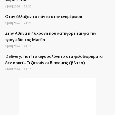
χωράφι του
6|08|2026 | 23:30
Όταν άλλαξαν τα πάντα στην ενημέρωση
6|08|2026 | 23:20
Στην Αθήνα η 46χρονη που κατηγορείται για την
τραγωδία της Marfin
6|08|2026 | 23:15
Delivery: Γιατί το αφορολόγητο στα φιλοδωρήματα
δεν αρκεί – Τι ζητούν οι διανομείς (βίντεο)
6|08|2026 | 23:10
Ο Ορτέγκα αποχαιρέτησε τον Ολυμπιακό και
υπογράφει στη Ρίβερ Πλέιτ
6|08|2026 | 23:00
ΟΛΘ: Νέα επένδυση σε σύγχρονο εξοπλισμό – 8 νέα
Straddle Carriers στο λιμάνι