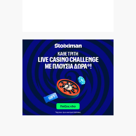
6|08|2026 | 22:50
Όλα για όλα για την ανατροπή ο ΠΑΟΚ
6|08|2026 | 22:47
Ιστορική επίσκεψη Ζελένσκι στη Σερβία
6|08|2026 | 22:40
Αγιον Ορος: Εικαστικό ταξίδι σιωπής και πίστης
6|08|2026 | 22:30
Χαλκιδική: Νεκρός 69χρονος στην παραλία Σίβηρη
6|08|2026 | 22:25
UEFA: Διατηρεί το μποϊκοτάζ στα Παγκόσμια Κύπελλα
6|08|2026 | 22:20
Aκριβαίνει γάλα και φέτα
6|08|2026 | 22:10
Επίδαυρος: Η «Μήδεια» συναντά την… Τεχνητή