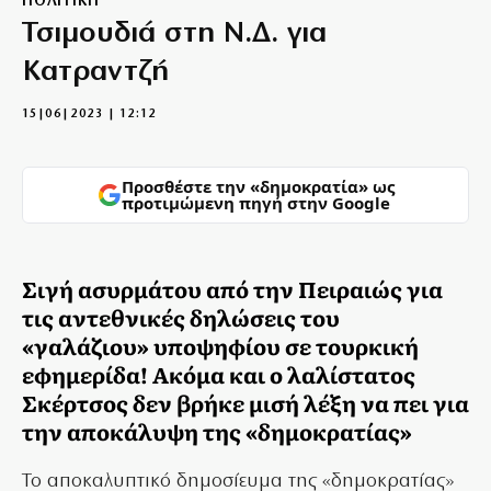
ΠΟΛΙΤΙΚΗ
Τσιμουδιά στη Ν.Δ. για
Κατραντζή
15|06|2023 | 12:12
Προσθέστε την «δημοκρατία» ως
προτιμώμενη πηγή στην Google
Σιγή ασυρμάτου από την Πειραιώς για
τις αντεθνικές δηλώσεις του
«γαλάζιου» υποψηφίου σε τουρκική
εφημερίδα! Ακόμα και ο λαλίστατος
Σκέρτσος δεν βρήκε μισή λέξη να πει για
την αποκάλυψη της «δημοκρατίας»
Το αποκαλυπτικό δημοσίευμα της «δημοκρατίας»