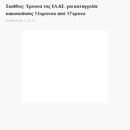
Σκιάθος: Έρευνα της ΕΛ.ΑΣ. για καταγγελία
κακοποίησης 15χρονου από 17χρονο
9|08|2026 | 15:25
ΣΥΡΙΖΑ: Να αποσυρθούν οι Patriot από τη Σ. Αραβία
9|08|2026 | 15:20
Κάρπαθος: Απαγόρευση κολύμβησης λόγω
εντοπισμού παλαιών πυρομαχικών
9|08|2026 | 15:10
Σπαρακτικός αποχαιρετισμός του ιερέα πατέρα στον
ήρωα γιο
9|08|2026 | 15:00
Σε αυξημένη ετοιμότητα ο μηχανισμός Πολιτικής
Προστασίας
9|08|2026 | 14:55