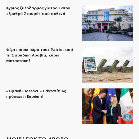
Άγριος ξυλοδαρμός γιατρού στον
«Ερυθρό Σταυρό» από ασθενή
Φέρτε πίσω τώρα τους Patriot από
τη Σαουδική Αραβία, κύριε
Μητσοτάκη!
«Σφαγή» Μελόνι – Σάντσεθ: Ας
πρόσεχε η Ευρώπη!