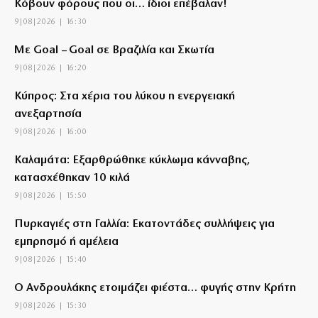
Κόβουν φόρους που οι… ίδιοι επέβαλαν!
9|08|2026 | 16:30
Με Goal – Goal σε Βραζιλία και Σκωτία
9|08|2026 | 16:20
Κύπρος: Στα χέρια του λύκου η ενεργειακή
ανεξαρτησία
9|08|2026 | 16:00
Καλαμάτα: Εξαρθρώθηκε κύκλωμα κάνναβης,
κατασχέθηκαν 10 κιλά
9|08|2026 | 15:50
Πυρκαγιές στη Γαλλία: Εκατοντάδες συλλήψεις για
εμπρησμό ή αμέλεια
9|08|2026 | 15:40
Ο Ανδρουλάκης ετοιμάζει φιέστα… φυγής στην Κρήτη
9|08|2026 | 15:30