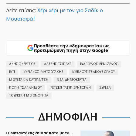
Δείτε επίσης:
Χέρι χέρι με τον γιο Σαδίκ ο
Μουσταφά!
Προσθέστε την «δημοκρατία» ως
προτιμώμενη πηγή στην Google
ΑΚΗΣ ΣΚΕΡΤΣΟΣ
ΑΛΕΞΗΣ ΤΣΙΠΡΑΣ
ΕΥΑΓΓΕΛΟΣ ΒΕΝΙΖΕΛΟΣ
ΕΥΠ
ΚΥΡΙΑΚΟΣ ΜΗΤΣΟΤΑΚΗΣ
ΜΕΒΛΟΥΤ ΤΣΑΒΟΥΣΟΓΛΟΥ
ΜΟΥΣΤΑΦΑ ΚΑΤΡΑΝΤΖΗ
ΝΕΑ ΔΗΜΟΚΡΑΤΙΑ
ΠΟΠΗ ΤΣΑΠΑΝΙΔΟΥ
ΡΕΤΖΕΠ ΤΑΓΙΠ ΕΡΝΤΟΓΑΝ
ΣΥΡΙΖΑ
ΤΟΥΡΚΙΚΗ ΜΕΙΟΝΟΤΗΤΑ
ΔΗΜΟΦΙΛΗ
Ο Μητσοτάκης έπιασε πάτο με το…