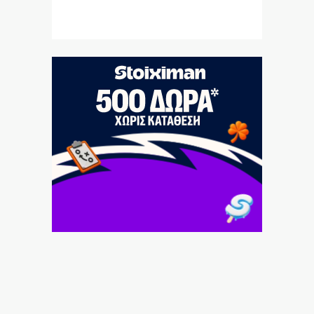
9|08|2026 | 12:20
Στις 624 οι φετινές Γαλάζιες Σημαίες, οι 17 ανήκουν
στην Αττική
9|08|2026 | 12:10
«Αστέρια» και «πίστες» και βράσε όρυζα…
9|08|2026 | 12:00
Παγκόσμιο Πρωτάθλημα U20: Ασημένια η Ιουλιάννα
Ρούσου
9|08|2026 | 11:50
Αγριος ξυλοδαρμός νοσηλεύτριας από ασθενή στον
«Ερυθρό Σταυρό»
9|08|2026 | 11:40
Tρεις νεκροί από ρωσικά πλήγματα στο
Ντνιπροπετρόφσκ και το Χάρκοβο
9|08|2026 | 11:30