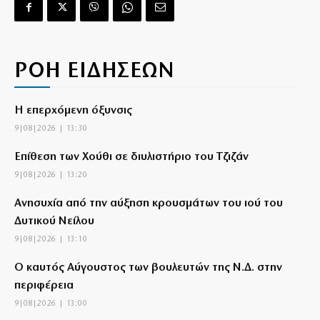
ΡΟΗ ΕΙΔΗΣΕΩΝ
Η επερχόμενη όξυνσις
9|08|2026 | 13:30
Επίθεση των Χούθι σε διυλιστήριο του Τζιζάν
9|08|2026 | 13:20
Ανησυχία από την αύξηση κρουσμάτων του ιού του
Δυτικού Νείλου
9|08|2026 | 13:10
Ο καυτός Αύγουστος των βουλευτών της Ν.Δ. στην
περιφέρεια
9|08|2026 | 13:00