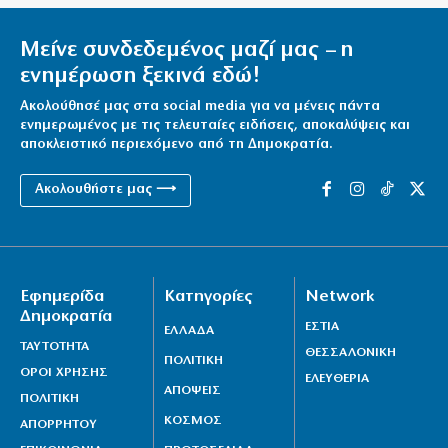
Νέο ψηφιακό σύστημα για τις πινακίδες κυκλοφορίας
Μείνε συνδεδεμένος μαζί μας – η
9|08|2026 | 11:20
ενημέρωση ξεκινά εδώ!
Καύσωνας σε πολλές περιοχές με θερμοκρασίες έως
Ακολούθησέ μας στα social media για να μένεις πάντα
39,5°C
ενημερωμένος με τις τελευταίες ειδήσεις, αποκαλύψεις και
αποκλειστικό περιεχόμενο από τη Δημοκρατία.
9|08|2026 | 11:10
Ακολουθήστε μας ⟶
Φιντάν: Θα ιδρυθεί γενική γραμματεία με έδρα τη
Σαουδική Αραβία
9|08|2026 | 11:00
Υπό έλεγχο η πυρκαγιά στα Πυργαδίκια με ισχυρές
Εφημερίδα
Κατηγορίες
Network
δυνάμεις της Πυροσβεστικής
Δημοκρατία
ΕΣΤΙΑ
ΕΛΛΑΔΑ
9|08|2026 | 10:50
ΤΑΥΤΟΤΗΤΑ
ΘΕΣΣΑΛΟΝΙΚΗ
ΠΟΛΙΤΙΚΗ
Θρήνος για τον Μέσι – Έφυγε ο πατέρας του
ΟΡΟΙ ΧΡΗΣΗΣ
ΕΛΕΥΘΕΡΙΑ
ΑΠΟΨΕΙΣ
9|08|2026 | 10:40
ΠΟΛΙΤΙΚΗ
ΚΟΣΜΟΣ
ΑΠΟΡΡΗΤΟΥ