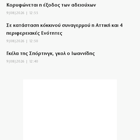
Κορυφώνεται η έξοδος των αδειούχων
9|08|2026 | 12:55
Σε κατάσταση κόκκινού συναγερμού η Αττική και 4
περιφερειακές Ενότητες
9|08|2026 | 12:50
Γκέλα της Σπόρτινγκ, γκολ ο Ιωαννίδης
9|08|2026 | 12:40
Μήλος: Ελικόπτερο προσγειώθηκε στο Σαρακήνικο
για μπάνιο (βίντεο)
9|08|2026 | 12:30
Αλέξης Τσίπρας: Χωρίς ατζέντα, χωρίς γραμμή, χωρίς
δυναμική
9|08|2026 | 12:27
Ιράν: Σκληρή στάση και οι αυστηροί όροι στις ΗΠΑ
για το Ορμούζ