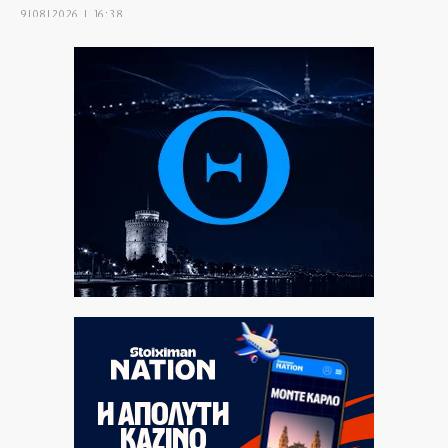
9|08|2026 | 16:38
Κόβουν φόρους που οι… ίδιοι επέβαλαν!
9|08|2026 | 16:30
Με Goal – Goal σε Βραζιλία και Σκωτία
9|08|2026 | 16:20
Κύπρος: Στα χέρια του λύκου η ενεργειακή
ανεξαρτησία
9|08|2026 | 16:00
Καλαμάτα: Εξαρθρώθηκε κύκλωμα κάνναβης,
κατασχέθηκαν 10 κιλά
9|08|2026 | 15:50
Η ηχηρά σιωπή του ΠΑΣΟΚ «καίει» την Άννα
Διαμαντοπούλου
9|08|2026 | 15:45