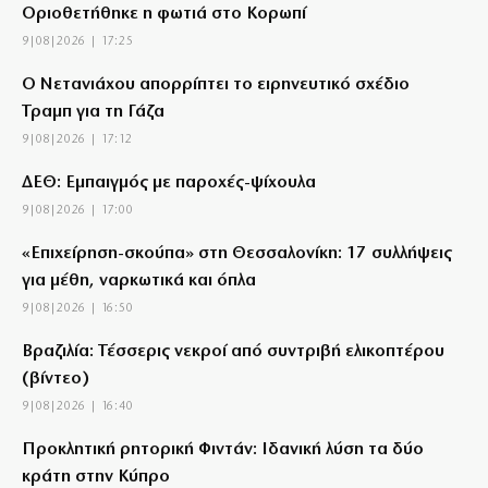
Οριοθετήθηκε η φωτιά στο Κορωπί
9|08|2026 | 17:25
Ο Νετανιάχου απορρίπτει το ειρηνευτικό σχέδιο
Τραμπ για τη Γάζα
9|08|2026 | 17:12
ΔΕΘ: Εμπαιγμός με παροχές-ψίχουλα
9|08|2026 | 17:00
«Επιχείρηση-σκούπα» στη Θεσσαλονίκη: 17 συλλήψεις
για μέθη, ναρκωτικά και όπλα
9|08|2026 | 16:50
Βραζιλία: Τέσσερις νεκροί από συντριβή ελικοπτέρου
(βίντεο)
9|08|2026 | 16:40
Προκλητική ρητορική Φιντάν: Ιδανική λύση τα δύο
κράτη στην Κύπρο