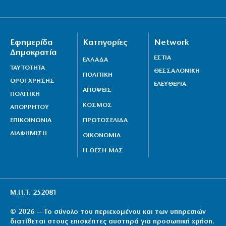
9|08|2026 | 15:00
Σε αυξημένη ετοιμότητα ο μηχανισμός Πολιτικής
Προστασίας
Εφημερίδα
Κατηγορίες
Network
9|08|2026 | 14:55
Δημοκρατία
ΕΣΤΙΑ
ΕΛΛΑΔΑ
ΤΑΥΤΟΤΗΤΑ
Γυρίζουμε τις πλάτες μας στον… μητσοτακικό
ΘΕΣΣΑΛΟΝΙΚΗ
ΠΟΛΙΤΙΚΗ
ΟΡΟΙ ΧΡΗΣΗΣ
διχασμό
ΕΛΕΥΘΕΡΙΑ
ΑΠΟΨΕΙΣ
ΠΟΛΙΤΙΚΗ
9|08|2026 | 14:52
ΚΟΣΜΟΣ
ΑΠΟΡΡΗΤΟΥ
ΕΠΙΚΟΙΝΩΝΙΑ
ΠΡΩΤΟΣΕΛΙΔΑ
ΔΙΑΦΗΜΙΣΗ
ΟΙΚΟΝΟΜΙΑ
Η ΘΕΣΗ ΜΑΣ
Μ.Η.Τ. 252081
© 2026 — Το σύνολο του περιεχομένου και των υπηρεσιών
διατίθεται στους επισκέπτες αυστηρά για προσωπική χρήση.