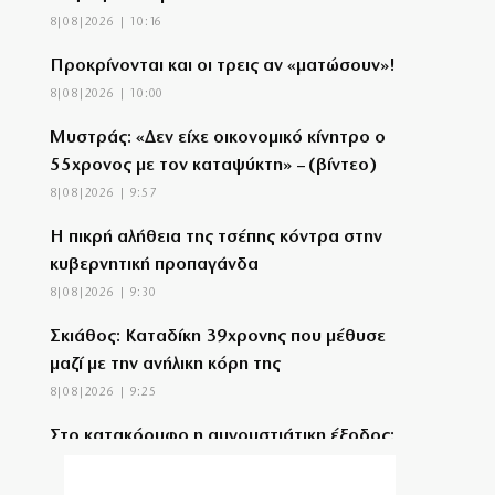
8|08|2026 | 10:16
Προκρίνονται και οι τρεις αν «ματώσουν»!
8|08|2026 | 10:00
Μυστράς: «Δεν είχε οικονομικό κίνητρο ο
55χρονος με τον καταψύκτη» – (βίντεο)
8|08|2026 | 9:57
Η πικρή αλήθεια της τσέπης κόντρα στην
κυβερνητική προπαγάνδα
8|08|2026 | 9:30
Σκιάθος: Καταδίκη 39χρονης που μέθυσε
μαζί με την ανήλικη κόρη της
8|08|2026 | 9:25
Στο κατακόρυφο η αυγουστιάτικη έξοδος:
«Βουλιάζουν» τα λιμάνια
8|08|2026 | 9:00