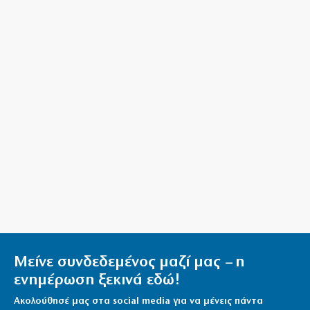
Ισαάκ – Σολωμού: 30 χρόνια από τη θυσία των ηρώων
(βίντεο)
10|08|2026 | 11:16
Μείνε συνδεδεμένος μαζί μας – η
ενημέρωση ξεκινά εδώ!
Ακολούθησέ μας στα social media για να μένεις πάντα