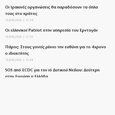
Οι Ιρακινές οργανώσεις θα παραδόσουν τα όπλα
τους στο κράτος
10|08|2026 | 13:38
Οι ελληνικοί Patriot στην υπηρεσία του Ερντογάν
10|08|2026 | 13:30
Πάρος: Στους γονείς ρίχνει την ευθύνη για το 4χρονο
ο ιδιοκτήτης
10|08|2026 | 13:24
SOS από ECDC για τον ιό Δυτικού Νείλου: Δεύτερη
στην Ευρώπη η Ελλάδα
10|08|2026 | 13:07
Θράσος: Ο Τούρκος ΥΠΕΞ δεν αναγνωρίζει την
Κυπριακή Δημοκρατία
10|08|2026 | 13:00