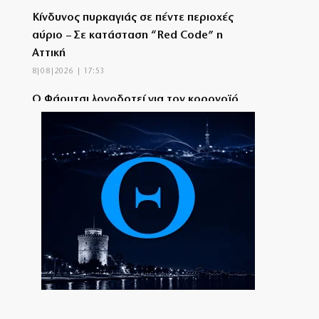
Κίνδυνος πυρκαγιάς σε πέντε περιοχές
αύριο – Σε κατάσταση “Red Code” η
Αττική
8|08|2026 | 17:53
Ο Φάουτσι λογοδοτεί για τον κορονοϊό
στις ΗΠΑ, ο «δικός μας» Τσιόδρας πότε;
8|08|2026 | 17:30
«Σφαγή» Μελόνι – Σάντσεθ: Ας πρόσεχε η
Ευρώπη!
8|08|2026 | 17:08
Πληθωρισμός: Σε κούρσα ανόδου οι τιμές
σε κρέας, ενοίκια, καύσιμα
8|08|2026 | 17:00
Μόλις 815 ευρώ η μέση σύνταξη
8|08|2026 | 16:30