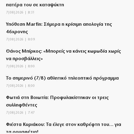
πατέρα του σε καταψύκτη
7|08|2026 | 8:31
Υπόθεση Marfin: Σήμερα η κρίσιμη απολογία της
46χρονης
7|08|2026 | 8:09
Θάνος Μπίρκος: «Μπορείς να κάνεις κωμωδία χωρίς
να προσβάλλεις»
7|08|2026 | 8:00
Το σημερινό (7/8) αθλητικό τηλεοπτικό πρόγραμμα
7|08|2026 | 8:00
Φωτιά στη Βοιωτία: Προφυλακίστηκαν οι τρεις
συλληφθέντες
7|08|2026 | 7:47
Φιέστα Κυριάκου: Τα έλεγε στον καθρέφτη του… για
τα ρουσφέτια!