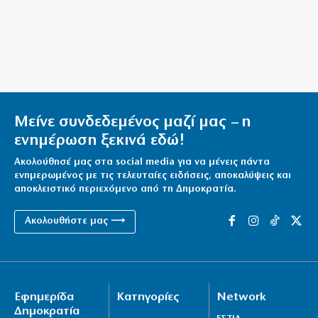
Delivery: Γιατί το αφορολόγητο στα φιλοδωρήματα
δεν αρκεί – Τι ζητούν οι διανομείς (βίντεο)
6|08|2026 | 23:10
Ο Ορτέγκα αποχαιρέτησε τον Ολυμπιακό και
υπογράφει στη Ρίβερ Πλέιτ
Μείνε συνδεδεμένος μαζί μας – η
6|08|2026 | 23:00
ενημέρωση ξεκινά εδώ!
Ακολούθησέ μας στα social media για να μένεις πάντα
ενημερωμένος με τις τελευταίες ειδήσεις, αποκαλύψεις και
αποκλειστικό περιεχόμενο από τη Δημοκρατία.
Ακολουθήστε μας ⟶
Εφημερίδα
Κατηγορίες
Network
Δημοκρατία