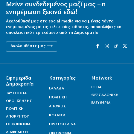
Μείνε συνδεδεμένος μαζί μας – η
6|08|2026 | 21:55
ενημέρωση ξεκινά εδώ!
Reuters: Ανησυχία στις ΗΠΑ για αστάθεια στη Μέση
Ακολούθησέ μας στα social media για να μένεις πάντα
Ανατολή
ενημερωμένος με τις τελευταίες ειδήσεις, αποκαλύψεις και
6|08|2026 | 21:50
αποκλειστικό περιεχόμενο από τη Δημοκρατία.
Επτά μήνες ανενεργά τα νέα αεροπλάνα της
Ακολουθήστε μας ⟶
Πυροσβεστικής
6|08|2026 | 21:40
Ιταλία όπως… Μυστράς: 50χρονος έπαιρνε τη
Εφημερίδα
Κατηγορίες
Network
σύνταξη της νεκρής μητέρας του
Δημοκρατία
6|08|2026 | 21:35
ΕΣΤΙΑ
ΕΛΛΑΔΑ
ΤΑΥΤΟΤΗΤΑ
ΘΕΣΣΑΛΟΝΙΚΗ
ΠΟΛΙΤΙΚΗ
ΟΡΟΙ ΧΡΗΣΗΣ
ΕΛΕΥΘΕΡΙΑ
ΑΠΟΨΕΙΣ
ΠΟΛΙΤΙΚΗ
ΚΟΣΜΟΣ
ΑΠΟΡΡΗΤΟΥ
ΕΠΙΚΟΙΝΩΝΙΑ
ΠΡΩΤΟΣΕΛΙΔΑ
ΔΙΑΦΗΜΙΣΗ
ΟΙΚΟΝΟΜΙΑ