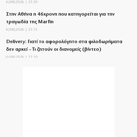
6|08|2026 | 23:20
Στην Αθήνα η 46χρονη που κατηγορείται για την
τραγωδία της Marfin
6|08|2026 | 23:15
Delivery: Γιατί το αφορολόγητο στα φιλοδωρήματα
δεν αρκεί – Τι ζητούν οι διανομείς (βίντεο)
6|08|2026 | 23:10
Ο Ορτέγκα αποχαιρέτησε τον Ολυμπιακό και
υπογράφει στη Ρίβερ Πλέιτ
6|08|2026 | 23:00
ΟΛΘ: Νέα επένδυση σε σύγχρονο εξοπλισμό – 8 νέα
Straddle Carriers στο λιμάνι
6|08|2026 | 22:50
Όλα για όλα για την ανατροπή ο ΠΑΟΚ
6|08|2026 | 22:47