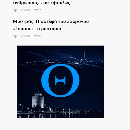
ανθρώπους… αυτοβούλως!
6|08|2026 | 9:27
Μυστράς: Η αδελφή του 55χρονου
«έσπασε» το μυστήριο
6|08|2026 | 9:24
Η αυτοκριτική κάηκε πρώτη
6|08|2026 | 9:07
Γιώργος Σηφάκης: Η πρόκριση είναι
ανοιχτή, αλλά η εικόνα του είναι… θαμπή
6|08|2026 | 9:02
Επίδομα παιδιού 150 ευρώ: Πότε είναι η
επόμενη πληρωμή
6|08|2026 | 9:00
Σήμερα στο Α’ Νεκροταφείο Αθηνών το
τελευταίο αντίο στον Λάκη Χαλκιά