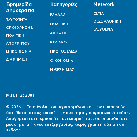
Εφημερίδα
Κατηγορίες
Network
Δημοκρατία
ΕΣΤΙΑ
ΕΛΛΑΔΑ
ΤΑΥΤΟΤΗΤΑ
ΘΕΣΣΑΛΟΝΙΚΗ
ΠΟΛΙΤΙΚΗ
ΟΡΟΙ ΧΡΗΣΗΣ
ΕΛΕΥΘΕΡΙΑ
ΑΠΟΨΕΙΣ
ΠΟΛΙΤΙΚΗ
ΚΟΣΜΟΣ
ΑΠΟΡΡΗΤΟΥ
ΕΠΙΚΟΙΝΩΝΙΑ
ΠΡΩΤΟΣΕΛΙΔΑ
ΔΙΑΦΗΜΙΣΗ
ΟΙΚΟΝΟΜΙΑ
Η ΘΕΣΗ ΜΑΣ
Μ.Η.Τ. 252081
© 2026 — Το σύνολο του περιεχομένου και των υπηρεσιών
διατίθεται στους επισκέπτες αυστηρά για προσωπική χρήση.
Απαγορεύεται η χρήση ή επανεκπομπή του, σε οποιοδήποτε
μέσο, μετά ή άνευ επεξεργασίας, χωρίς γραπτή άδεια του
εκδότη.