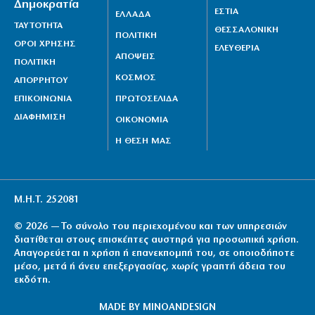
Δημοκρατία
ΕΣΤΙΑ
Χανιά: Αναστέλλονται τα τακτικά ραντεβού
ΕΛΛΑΔΑ
ΤΑΥΤΟΤΗΤΑ
ΘΕΣΣΑΛΟΝΙΚΗ
αγγειοχειρουργού λόγω κλοπής
ΠΟΛΙΤΙΚΗ
ΟΡΟΙ ΧΡΗΣΗΣ
ΕΛΕΥΘΕΡΙΑ
7|08|2026 | 21:20
ΑΠΟΨΕΙΣ
ΠΟΛΙΤΙΚΗ
Εμφύλιος στις λαϊκές αγορές
ΚΟΣΜΟΣ
ΑΠΟΡΡΗΤΟΥ
7|08|2026 | 21:10
ΕΠΙΚΟΙΝΩΝΙΑ
ΠΡΩΤΟΣΕΛΙΔΑ
ΔΙΑΦΗΜΙΣΗ
ΟΙΚΟΝΟΜΙΑ
Η ΘΕΣΗ ΜΑΣ
Μ.Η.Τ. 252081
© 2026 — Το σύνολο του περιεχομένου και των υπηρεσιών
διατίθεται στους επισκέπτες αυστηρά για προσωπική χρήση.
Απαγορεύεται η χρήση ή επανεκπομπή του, σε οποιοδήποτε
μέσο, μετά ή άνευ επεξεργασίας, χωρίς γραπτή άδεια του
εκδότη.
MADE BY
MINOANDESIGN