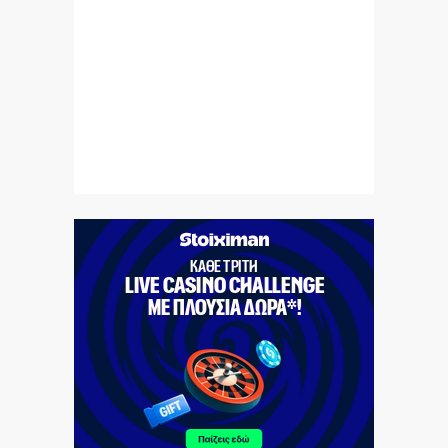
κιλών SKUNK
7|08|2026 | 22:50
Γιατί η Ευρώπη παραμένει ευάλωτη στο φυσικό αέριο
7|08|2026 | 22:40
Πτήση Ryanair: Νέα δεδομένα και αγωγές για το
σπασμένο παράθυρο στο αεροπλάνο!
7|08|2026 | 22:35
Ριζοσπαστική «Αντιγόνη» συναντά τον σύγχρονο
χορό στην Επίδαυρο
7|08|2026 | 22:30
Ρομά εμβόλιζε επανειλημμένα σταθμευμένο όχημα
μετά από καβγά (βίντεο)
7|08|2026 | 22:20
CVC: Στο 1,1 δισ. € η τιμή εκκίνησης για 3 νέα
πωλητήρια