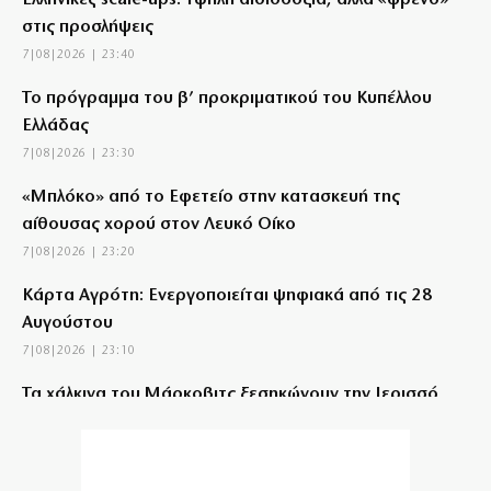
Ελληνικές scale-ups: Υψηλή αισιοδοξία, αλλά «φρένο»
στις προσλήψεις
7|08|2026 | 23:40
Το πρόγραμμα του β’ προκριματικού του Κυπέλλου
Ελλάδας
7|08|2026 | 23:30
«Μπλόκο» από το Εφετείο στην κατασκευή της
αίθουσας χορού στον Λευκό Οίκο
7|08|2026 | 23:20
Κάρτα Αγρότη: Ενεργοποιείται ψηφιακά από τις 28
Αυγούστου
7|08|2026 | 23:10
Τα χάλκινα του Μάρκοβιτς ξεσηκώνουν την Ιερισσό
7|08|2026 | 23:00
Σύλληψη τριών ατόμων για εισαγωγή και διακίνηση 18