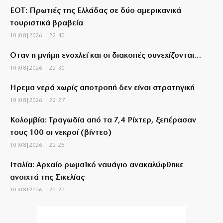
ΕΟΤ: Πρωτιές της Ελλάδας σε δύο αμερικανικά
τουριστικά βραβεία
10|08|2026 | 22:40
Όταν η μνήμη ενοχλεί και οι διακοπές συνεχίζονται…
10|08|2026 | 22:30
Ήρεμα νερά χωρίς αποτροπή δεν είναι στρατηγική
10|08|2026 | 22:27
Κολομβία: Τραγωδία από τα 7,4 Ρίχτερ, ξεπέρασαν
τους 100 οι νεκροί (βίντεο)
10|08|2026 | 22:26
Ιταλία: Αρχαίο ρωμαϊκό ναυάγιο ανακαλύφθηκε
ανοιχτά της Σικελίας
10|08|2026 | 22:22
Ιταλός δημοσιογράφος: “Τα 30.000 τζαμιά στην
Ευρώπη είναι ο νέος “Δούρειος Ίππος”