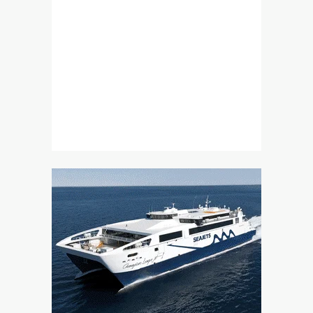
10|08|2026 | 22:15
Eurobank: Ανάκαμψη στο λιανεμπόριο και την
απασχόληση
10|08|2026 | 22:10
Από τις φωτιές και την πολιτική… μέχρι τις σαρδέλες
και τα διόδια
10|08|2026 | 22:00
Καταγγελίες για παράνομη υλοτομία στα
ελληνοβουλγαρικά σύνορα
10|08|2026 | 21:55
Ο πρόεδρος της Super League 2 για τη συμφωνία στα
τηλεοπτικά
10|08|2026 | 21:50
Πώς ο κλεφταρματολισμός «τσάκισε» την υπεροχή