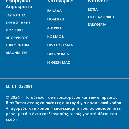
Εφημερίδα
Κατηγορίες
Network
Τον νου σας στα παιδιά!
Δημοκρατία
ΕΣΤΙΑ
ΕΛΛΑΔΑ
10|08|2026 | 21:00
ΤΑΥΤΟΤΗΤΑ
ΘΕΣΣΑΛΟΝΙΚΗ
ΠΟΛΙΤΙΚΗ
ΟΡΟΙ ΧΡΗΣΗΣ
Ποια είναι η ισχυρότερη μυστική υπηρεσία της
ΕΛΕΥΘΕΡΙΑ
ΑΠΟΨΕΙΣ
ΠΟΛΙΤΙΚΗ
Ευρώπης;
ΚΟΣΜΟΣ
ΑΠΟΡΡΗΤΟΥ
10|08|2026 | 20:52
ΕΠΙΚΟΙΝΩΝΙΑ
ΠΡΩΤΟΣΕΛΙΔΑ
ΔΙΑΦΗΜΙΣΗ
ΟΙΚΟΝΟΜΙΑ
Η ΘΕΣΗ ΜΑΣ
Μ.Η.Τ. 252081
© 2026 — Το σύνολο του περιεχομένου και των υπηρεσιών
διατίθεται στους επισκέπτες αυστηρά για προσωπική χρήση.
Απαγορεύεται η χρήση ή επανεκπομπή του, σε οποιοδήποτε
μέσο, μετά ή άνευ επεξεργασίας, χωρίς γραπτή άδεια του
εκδότη.