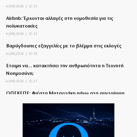
6|08|2026 | 12:35
Airbnb: Έρχονται αλλαγές στη νομοθεσία για τις
πολυκατοικίες
6|08|2026 | 12:32
Βαρύγδουπες εξαγγελίες με το βλέμμα στις εκλογές
6|08|2026 | 12:30
Έτοιμη να… κατακτήσει την ανθρωπότητα η Τεχνητή
Νοημοσύνη;
6|08|2026 | 12:21
ΟΠΕΚΕΠΕ: Φιέστα Μητσοτάκη πάνω στα συντρίμμια
του σκανδάλου
6|08|2026 | 12:20
Θάνος Πλεύρης: Κενά λόγια με πολιτική «άλλα λέω κι
άλλα κάνω»
6|08|2026 | 12:00