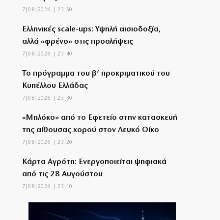
7|08|2026 | 23:50
Ελληνικές scale-ups: Υψηλή αισιοδοξία,
αλλά «φρένο» στις προσλήψεις
7|08|2026 | 23:40
Το πρόγραμμα του β’ προκριματικού του
Κυπέλλου Ελλάδας
7|08|2026 | 23:30
«Μπλόκο» από το Εφετείο στην κατασκευή
της αίθουσας χορού στον Λευκό Οίκο
7|08|2026 | 23:20
Κάρτα Αγρότη: Ενεργοποιείται ψηφιακά
από τις 28 Αυγούστου
7|08|2026 | 23:10
Τα χάλκινα του Μάρκοβιτς ξεσηκώνουν
την Ιερισσό