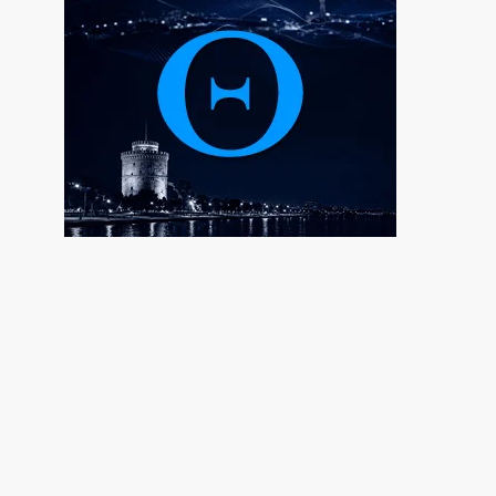
7|08|2026 | 23:00
Σύλληψη τριών ατόμων για εισαγωγή και
διακίνηση 18 κιλών SKUNK
7|08|2026 | 22:50
Γιατί η Ευρώπη παραμένει ευάλωτη στο
φυσικό αέριο
7|08|2026 | 22:40
Πτήση Ryanair: Νέα δεδομένα και αγωγές
για το σπασμένο παράθυρο στο
αεροπλάνο!
7|08|2026 | 22:35
Ριζοσπαστική «Αντιγόνη» συναντά τον
σύγχρονο χορό στην Επίδαυρο
7|08|2026 | 22:30
Ρομά εμβόλιζε επανειλημμένα