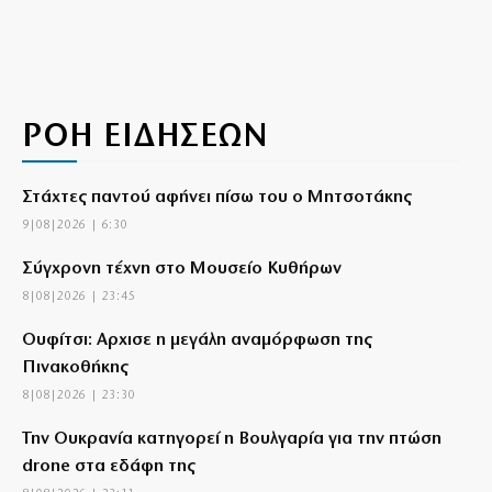
ΡΟΗ ΕΙΔΗΣΕΩΝ
Στάχτες παντού αφήνει πίσω του ο Μητσοτάκης
9|08|2026 | 6:30
Σύγχρονη τέχνη στο Μουσείο Κυθήρων
8|08|2026 | 23:45
Ουφίτσι: Αρχισε η μεγάλη αναμόρφωση της
Πινακοθήκης
8|08|2026 | 23:30
Την Ουκρανία κατηγορεί η Βουλγαρία για την πτώση
drone στα εδάφη της