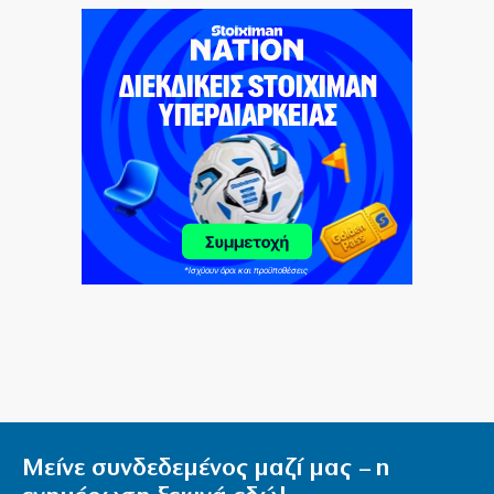
8|08|2026 | 20:00
Θα γίνει η «Συμφωνία της Μέκκας» το
Μουσουλμανικό ΝΑΤΟ;
8|08|2026 | 19:34
Πύρινα εγκλήματα του κράτους και όλων των
κυβερνήσεων
8|08|2026 | 19:30
Όμηρος: Από τους ραψωδούς στα πρώτα
χειρόγραφα
8|08|2026 | 19:00
Ένα βήμα από τη συμφωνία Ιράν – Ομάν για Ορμούζ;
8|08|2026 | 18:54
Μείνε συνδεδεμένος μαζί μας – η