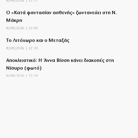
8|08|2026 | 23:11
Ο «Κατά φαντασίαν ασθενής» ζωντανεύει στη Ν.
Μάκρη
8|08|2026 | 23:00
Το Λιτόχωρο και ο Μεταξάς
8|08|2026 | 22:30
Αποκλειστικό: Η Άννα Βίσση κάνει διακοπές στη
Νίσυρο (φωτό)
8|08|2026 | 22:20
Από τα Γλυπτά του Παρθενώνα μέχρι τα Bora Bora
8|08|2026 | 22:00
Το «Πεντάγωνο»
8|08|2026 | 21:30
Νέες συλλήψεις μαφιόζων σχετιζόμενων με τον
διαβόητο Έντικ