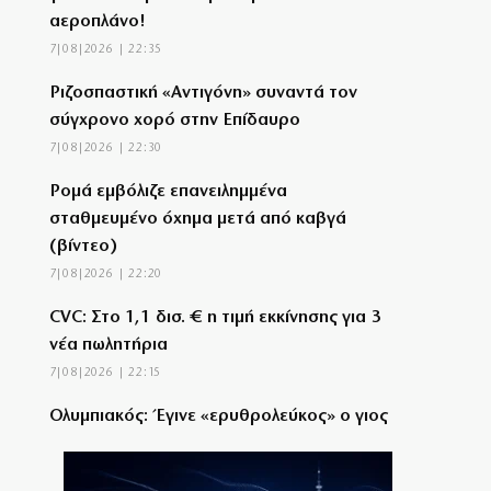
αεροπλάνο!
7|08|2026 | 22:35
Ριζοσπαστική «Αντιγόνη» συναντά τον
σύγχρονο χορό στην Επίδαυρο
7|08|2026 | 22:30
Ρομά εμβόλιζε επανειλημμένα
σταθμευμένο όχημα μετά από καβγά
(βίντεο)
7|08|2026 | 22:20
CVC: Στο 1,1 δισ. € η τιμή εκκίνησης για 3
νέα πωλητήρια
7|08|2026 | 22:15
Ολυμπιακός: Έγινε «ερυθρολεύκος» ο γιος
του Ζιοβάνι
7|08|2026 | 22:10