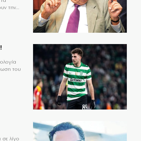
 Τα
υν την...
!
μολογία
τωση του
 σε λίγο