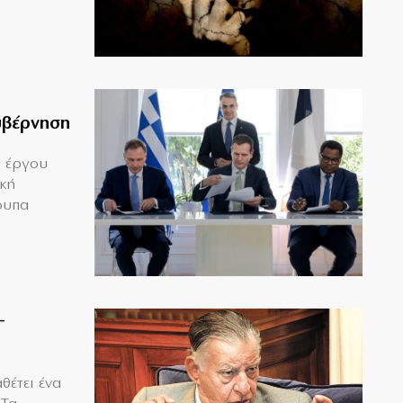
υβέρνηση
υ έργου
ική
ουπα
–
θέτει ένα