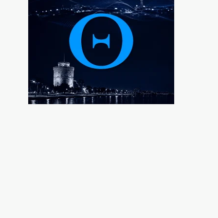
Μαρούσι: Συνελήφθη 35χρονος με
ναρκωτικά σε προαύλιο σχολείου
7|08|2026 | 21:50
«Χαστούκι» ΟΟΣΑ στην κυβέρνηση:
Τελευταία η Ελλάδα στο εισόδημα
7|08|2026 | 21:40
Πάνω από 1.500 έλεγχοι σε 300 παραλίες –
Χαλκιδική: Ρεκόρ αυθαιρεσιών!
7|08|2026 | 21:40
Μεταναστευτικό, φωτιές και κυβερνητική
διαχείριση
7|08|2026 | 21:30
Χανιά: Αναστέλλονται τα τακτικά ραντεβού
αγγειοχειρουργού λόγω κλοπής
7|08|2026 | 21:20