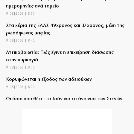
ημερομηνίες ανά ταμείο
9|08|2026 | 8:50
Στα χέρια της ΕΛΑΣ 49χρονος και 37χρονος, μέλη της
ρωσόφωνης μαφίας
9|08|2026 | 8:40
Αττικοβοιωτία: Πώς έγινε η επιχείρηση διάσωσης
στην πυρκαγιά
9|08|2026 | 8:30
Κορυφώνεται η έξοδος των αδειούχων
9|08|2026 | 8:20
Οι όροι που θέτει το Ιράν για το άνοιγμα των Στενών
του Ορμούζ
9|08|2026 | 8:10
Το σημερινό (9/8) αθλητικό τηλεοπτικό πρόγραμμα
9|08|2026 | 8:00