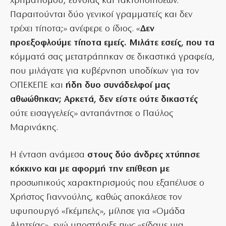
χρηματισμού, εύνοιας και τακτοποιήσεων.
Παραιτούνται δύο γενικοί γραμματείς και δεν
τρέχει τίποτα;» ανέφερε ο ίδιος. «
Δεν
προεξοφλούμε τίποτα εμείς. Μιλάτε εσείς, που τα
κόμματά σας μετατράπηκαν σε δικαστικά γραφεία,
που μιλάγατε για κυβέρνηση υποδίκων για τον
ΟΠΕΚΕΠΕ και
ήδη δυο συνάδελφοί μας
αθωώθηκαν; Αρκετά, δεν είστε ούτε δικαστές
ούτε εισαγγελείς» ανταπάντησε ο Παύλος
Μαρινάκης.
Η ένταση ανάμεσα
στους δύο άνδρες χτύπησε
κόκκινο και με αφορμή την επίθεση με
προσωπικούς χαρακτηρισμούς που εξαπέλυσε ο
Χρήστος Γιαννούλης, καθώς αποκάλεσε τον
υφυπουργό «Γκέμπελς», μίλησε για «Ομάδα
Αλητείας», ενώ υποστήριξε πως «είδαμε μια