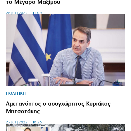
το Μέγαρο Μαξίμου
28|01|2022 | 11:09
ΠΟΛΙΤΙΚΗ
Αμετανόητος ο ασυγχώρητος Κυριάκος
Μητσοτάκης
27|01|2022 | 10:25