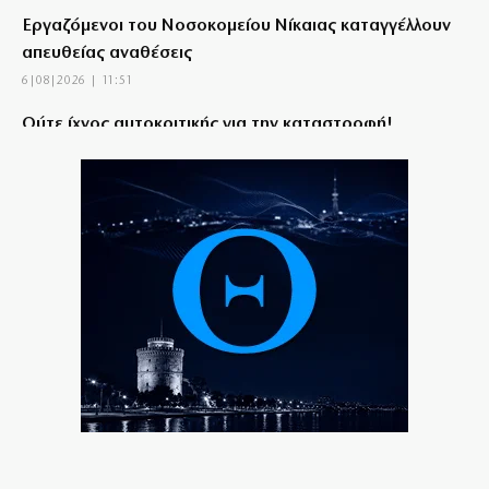
Εργαζόμενοι του Νοσοκομείου Νίκαιας καταγγέλλουν
απευθείας αναθέσεις
6|08|2026 | 11:51
Ούτε ίχνος αυτοκριτικής για την καταστροφή!
6|08|2026 | 11:51
ΕΟΕ: Θερμή υποδοχή στους αθλητές της Εθνικής
ομάδας κωπηλασίας
6|08|2026 | 11:30
Καταρρέει η κυβερνητική προπαγάνδα για το
Μεταναστευτικό
6|08|2026 | 11:28
Κρήτη: Σε ΦΕΚ η δομή μεταναστών παρά τις σφοδρές
αντιδράσεις
6|08|2026 | 11:05