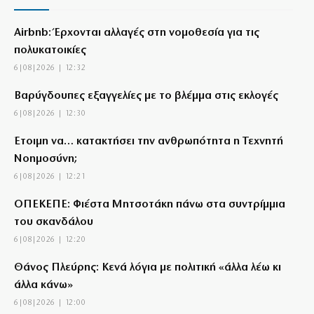
Airbnb: Έρχονται αλλαγές στη νομοθεσία για τις
πολυκατοικίες
6|08|2026 | 12:32
Βαρύγδουπες εξαγγελίες με το βλέμμα στις εκλογές
6|08|2026 | 12:30
Έτοιμη να… κατακτήσει την ανθρωπότητα η Τεχνητή
Νοημοσύνη;
6|08|2026 | 12:21
ΟΠΕΚΕΠΕ: Φιέστα Μητσοτάκη πάνω στα συντρίμμια
του σκανδάλου
6|08|2026 | 12:20
Θάνος Πλεύρης: Κενά λόγια με πολιτική «άλλα λέω κι
άλλα κάνω»
6|08|2026 | 12:00