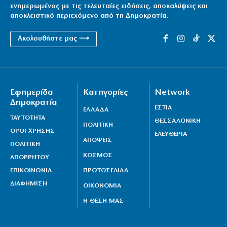
ενημερωμένος με τις τελευταίες ειδήσεις, αποκαλύψεις και
Ζαλίζουν τα νούμερα για τις απευθείας αναθέσεις
αποκλειστικό περιεχόμενο από τη Δημοκρατία.
(βίντεο)
6|08|2026 | 10:16
Ακολουθήστε μας ⟶
Τραγωδία στα Μάλια: 40χρονη πνίγηκε μπροστά στα
τρία παιδιά της
6|08|2026 | 10:13
Εφημερίδα
Κατηγορίες
Network
Ενισχύεται με τον Μπραγκάνσα ο Ολυμπιακός
Δημοκρατία
ΕΣΤΙΑ
ΕΛΛΑΔΑ
6|08|2026 | 10:00
ΤΑΥΤΟΤΗΤΑ
ΘΕΣΣΑΛΟΝΙΚΗ
ΠΟΛΙΤΙΚΗ
ΟΡΟΙ ΧΡΗΣΗΣ
Υπόδειγμα ανθρωπιάς από ελληνορθόδοξους της
ΕΛΕΥΘΕΡΙΑ
ΑΠΟΨΕΙΣ
ΠΟΛΙΤΙΚΗ
Ουάσιγκτον
ΚΟΣΜΟΣ
ΑΠΟΡΡΗΤΟΥ
6|08|2026 | 9:56
ΕΠΙΚΟΙΝΩΝΙΑ
ΠΡΩΤΟΣΕΛΙΔΑ
ΔΙΑΦΗΜΙΣΗ
ΟΙΚΟΝΟΜΙΑ
Η ΘΕΣΗ ΜΑΣ