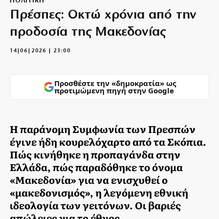
ΠΟΛΙΤΙΚΗ
Πρέσπες: Οκτώ χρόνια από την
προδοσία της Μακεδονίας
14|06|2026 | 23:00
Προσθέστε την «δημοκρατία» ως
προτιμώμενη πηγή στην Google
Η παράνομη Συμφωνία των Πρεσπών
έγινε ήδη κουρελόχαρτο από τα Σκόπια.
Πώς κινήθηκε η προπαγάνδα στην
Ελλάδα, πώς παραδόθηκε το όνομα
«Μακεδονία» για να ενισχυθεί ο
«μακεδονισμός», η λεγόμενη εθνική
ιδεολογία των γειτόνων. Οι βαριές
απώλειες για το έθνος