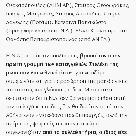
Θεοχαρόπουλος (ΔΗΜ.ΑΡ.), Σταύρος Θεοδωράκης,
Γιώργος Μαυρωτάς, Σπύρος Λυκούδης, Σπύρος
Δανέλλης (Ποτάμι), Κατερίνα Παπακώστα
(προερχόμενη από τη Ν.Δ.), Ελενα Κουντουρά και
Θανάσης Παπαχριστόπουλος (από ΑΝ.ΕΛ.).
Η Ν.Δ., ως τότε αντιπολίτευση,
βρισκόταν στην
πρώτη γραμμή των καταγγελιών. Στελέχη της
μιλούσαν για
«εθνική ήττα», για «επιζήμια
συμφωνία» και για παραχώρηση της μακεδονικής
ταυτότητας και γλώσσας, ο δε κ. Μητσοτάκης
δεσμευόταν ότι η Ν.Δ. δεν θα νομιμοποιήσει αυτή
την επιλογή και ο ίδιος δεν θα δεχόταν ποτέ στην
Αθήνα έναν «Μακεδόνα πρωθυπουργό», αλλά την
ημέρα της ψήφισής της κι ενώ η χώρα
συγκλονιζόταν
από τα συλλαλητήρια, ο ίδιος είχε