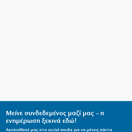
ΑΕΚ: Μετά το «όχι» Κόστιτς, δικός της ο Βιτάλις
6|08|2026 | 11:00
Eurostat: Στην 4η θέση της ΕΕ η Ελλάδα στο κάπνισμα
6|08|2026 | 10:57
Ο Νίκος Δένδιας για την συμφωνία ΑΟΖ με την
Αίγυπτο
6|08|2026 | 10:45
Μέση Ανατολή: Θα πάρει χρόνο η συμφωνία με το
Ιράν υποστηρίζει ο Βανς
6|08|2026 | 10:35
Σε αδιέξοδο ο Ινφαντίνο
6|08|2026 | 10:30
Η AKTOR εξαγοράζει το 75% των εταιριών ΗΛΕΚΤΩΡ
Μείνε συνδεδεμένος μαζί μας – η
και THALIS
ενημέρωση ξεκινά εδώ!
6|08|2026 | 10:25
Ακολούθησέ μας στα social media για να μένεις πάντα