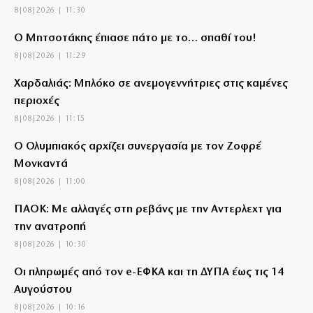
8|08|2026 | 11:30
Ο Μητσοτάκης έπιασε πάτο με το… σπαθί του!
8|08|2026 | 11:29
Χαρδαλιάς: Μπλόκο σε ανεμογεννήτριες στις καμένες
περιοχές
8|08|2026 | 11:15
Ο Ολυμπιακός αρχίζει συνεργασία με τον Ζοφρέ
Μονκαντά
8|08|2026 | 11:00
ΠΑΟΚ: Με αλλαγές στη ρεβάνς με την Αντερλεχτ για
την ανατροπή
8|08|2026 | 10:30
Οι πληρωμές από τον e-ΕΦΚΑ και τη ΔΥΠΑ έως τις 14
Αυγούστου
8|08|2026 | 10:16