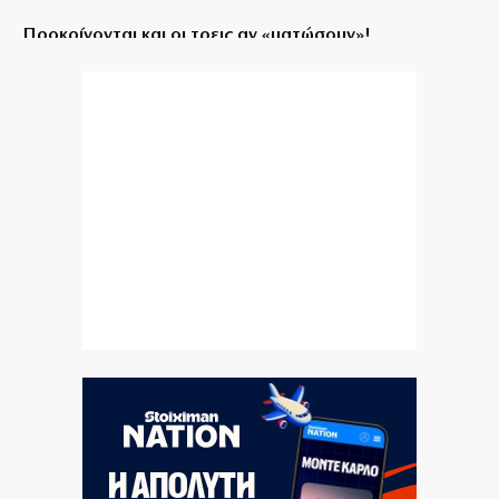
Προκρίνονται και οι τρεις αν «ματώσουν»!
8|08|2026 | 10:00
Μυστράς: «Δεν είχε οικονομικό κίνητρο ο 55χρονος
με τον καταψύκτη» – (βίντεο)
8|08|2026 | 9:57
Η πικρή αλήθεια της τσέπης κόντρα στην κυβερνητική
προπαγάνδα
8|08|2026 | 9:30
Σκιάθος: Καταδίκη 39χρονης που μέθυσε μαζί με την
ανήλικη κόρη της
8|08|2026 | 9:25
Στο κατακόρυφο η αυγουστιάτικη έξοδος:
«Βουλιάζουν» τα λιμάνια
8|08|2026 | 9:00