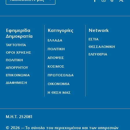
8|08|2026 | 6:30
… Οι «νέες εποχές»
8|08|2026 | 0:00
Εφημερίδα
Κατηγορίες
Network
Γιατί η Εκκλησία δε μιλά για τον θάνατο της Παναγίας;
Δημοκρατία
ΕΣΤΙΑ
ΕΛΛΑΔΑ
7|08|2026 | 23:50
ΤΑΥΤΟΤΗΤΑ
ΘΕΣΣΑΛΟΝΙΚΗ
ΠΟΛΙΤΙΚΗ
Ελληνικές scale-ups: Υψηλή αισιοδοξία, αλλά «φρένο»
ΟΡΟΙ ΧΡΗΣΗΣ
ΕΛΕΥΘΕΡΙΑ
ΑΠΟΨΕΙΣ
στις προσλήψεις
ΠΟΛΙΤΙΚΗ
ΚΟΣΜΟΣ
7|08|2026 | 23:40
ΑΠΟΡΡΗΤΟΥ
ΕΠΙΚΟΙΝΩΝΙΑ
ΠΡΩΤΟΣΕΛΙΔΑ
ΔΙΑΦΗΜΙΣΗ
ΟΙΚΟΝΟΜΙΑ
Η ΘΕΣΗ ΜΑΣ
Μ.Η.Τ. 252081
© 2026 — Το σύνολο του περιεχομένου και των υπηρεσιών