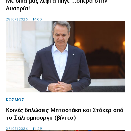
Με δικά μας λεφτά πήγε …όπερα στην
Αυστρία!
28|07|2026 | 14:00
ΚΟΣΜΟΣ
Κοινές δηλώσεις Μητσοτάκη και Στόκερ από
το Σάλτσμπουργκ (βίντεο)
27|07|2026 | 11:29