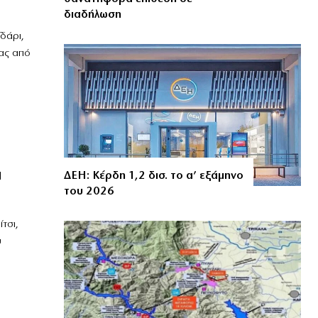
διαδήλωση
δάρι,
ιας από
α
ΔΕΗ: Κέρδη 1,2 δισ. το α’ εξάμηνο
του 2026
τσι,
υ