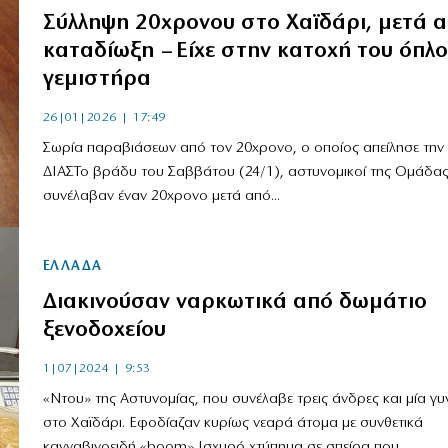
Σύλληψη 20χρονου στο Χαϊδάρι, μετά 
καταδίωξη – Είχε στην κατοχή του όπλο
γεμιστήρα
26|01|2026 | 17:49
Σωρία παραβιάσεων από τον 20χρονο, ο οποίος απείλησε τη
ΔΙΑΣΤο βράδυ του Σαββάτου (24/1), αστυνομικοί της Ομάδας
συνέλαβαν έναν 20χρονο μετά από...
ΕΛΛΑΔΑ
Διακινούσαν ναρκωτικά από δωμάτιο
ξενοδοχείου
1|07|2024 | 9:53
«Ντου» της Αστυνομίας, που συνέλαβε τρεις άνδρες και μία γυ
στο Χαϊδάρι. Εφοδίαζαν κυρίως νεαρά άτομα με συνθετικά
κανναβινοειδή «boom» Ισχυρό χτύπημα σε σπείρα που...