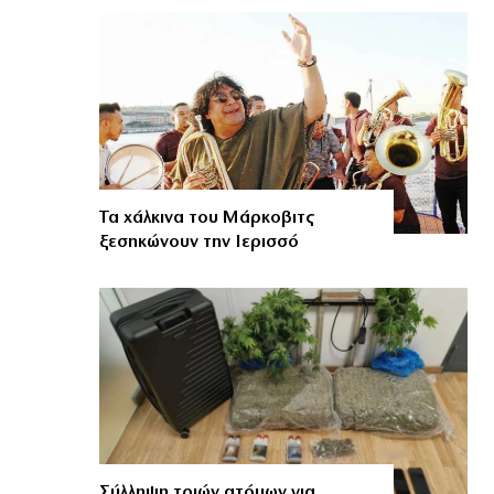
Τα χάλκινα του Μάρκοβιτς
ξεσηκώνουν την Ιερισσό
Σύλληψη τριών ατόμων για